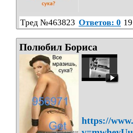
Тред №463823
Ответов: 0
19
Полюбил Бориса
https://www
v=mwheyU