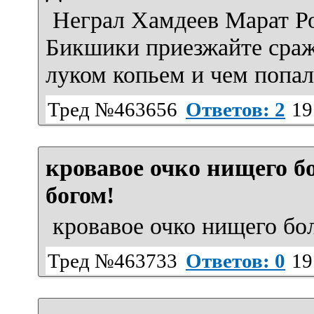
Неграл Хамдеев Марат Р
Бикшики приезжайте сраж
луком копьем и чем попал
Тред №463656
Ответов: 2
19
кровавое очко нищего б
богом!
кровавое очко нищего бо
Тред №463733
Ответов: 0
19