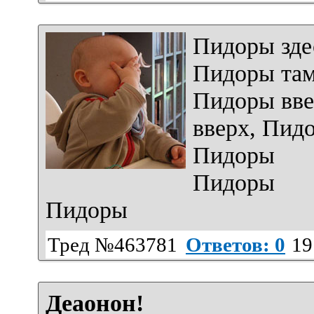
Пидоры зде
Пидоры там
Пидоры вве
вверх, Пид
Пидоры
Пидоры
Пидоры
Тред №463781
Ответов: 0
19
Деаонон!