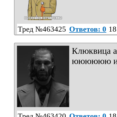
Тред №463425
Ответов: 0
18
Клюквица а
юююююю и 
Тред №463420
Ответов: 0
18