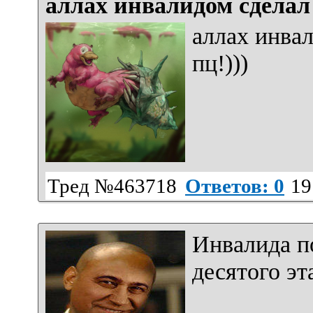
аллах инвалидом сделал 
аллах инвал
пц!)))
Тред №463718
Ответов: 0
19
Инвалида по
десятого эт