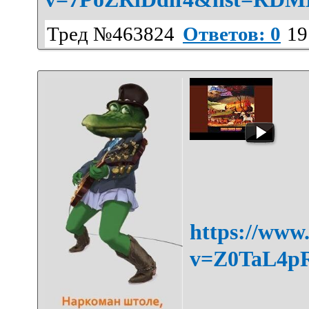
Тред №463824
Ответов: 0
19
https://www
v=Z0TaL4p