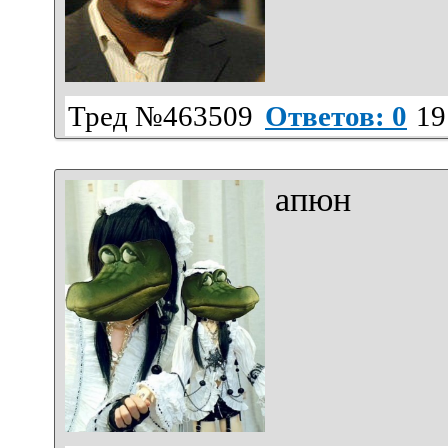
Тред №463509
Ответов: 0
19
апюн