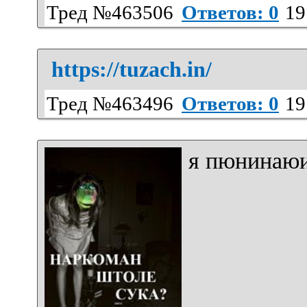
Тред №463506
Ответов: 0
19
https://tuzach.in/
Тред №463496
Ответов: 0
19
я пюнинаю