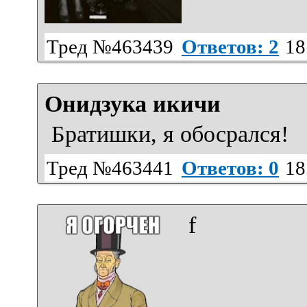
Тред №463439
Ответов: 2
18
Онидзука икичи
Братишки, я обосрался!
Тред №463441
Ответов: 0
18
f