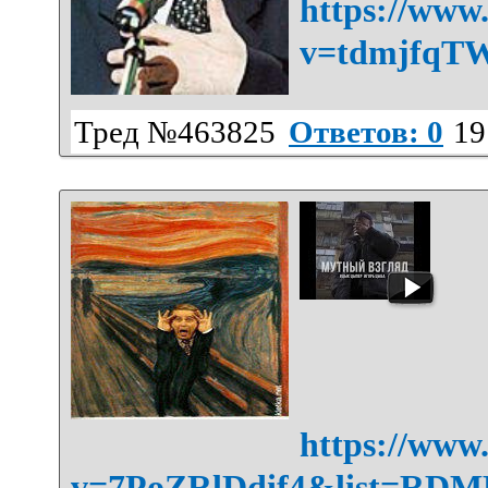
https://www
v=tdmjfqT
Тред №463825
Ответов: 0
19
https://www
v=7PoZRlDdif4&list=RD