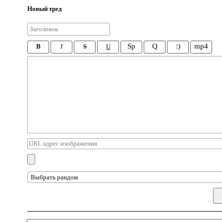
Новый тред
Sp
Q
:)
mp4
B
I
S
U