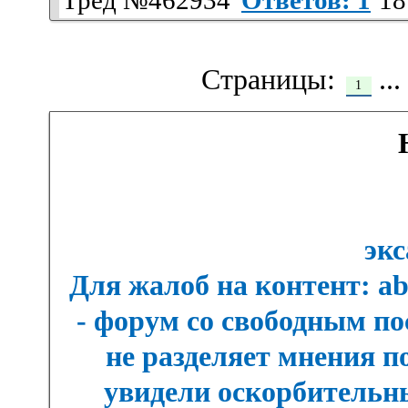
Тред №462934
Ответов: 1
18
Страницы:
...
1
экс
Для жалоб на контент: a
- форум со свободным п
не разделяет мнения п
увидели оскорбительны