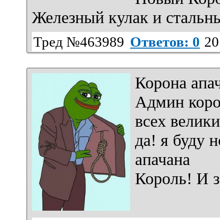
Железный кулак и стальн
Тред №463989
Ответов: 0
20
Корона апач
Админ коро
всех велики
да! я буду
апачана
Король! И з