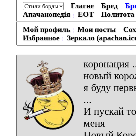
Глагне
Бред
Бр
Апачанопедiя
ЕОТ
Политота
Мой профиль
Мои посты
Сох
Избранное
Зеркало (apachan.ic
коронация ..
новый коро
я буду пер
...
И пускай т
меня
Новый Кор