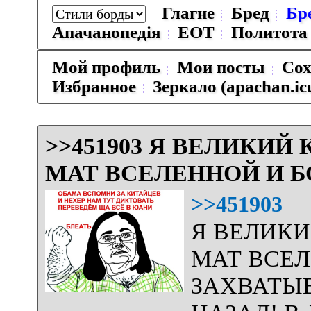
Глагне
Бред
Бр
Апачанопедiя
ЕОТ
Политота
Мой профиль
Мои посты
Сох
Избранное
Зеркало (apachan.ic
>>451903 Я ВЕЛИКИ
МАТ ВСЕЛЕННОЙ И Б
>>451903
Я ВЕЛИК
МАТ ВСЕЛ
ЗАХВАТЫВ