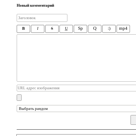
Новый комментарий
Sp
Q
:)
mp4
B
I
S
U