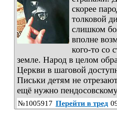
скорее паро
толковой ди
слишком бол
вполне возм
кого-то со 
земле. Народ в целом об
Церкви в шаговой доступн
Письки детям не отрезают
ещё нужно пендосовскому
№1005917
Перейти в тред
09