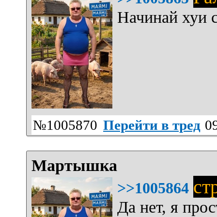
Начинай хуи с
№1005870
Перейти в тред
09
Мартышка
ст
>>1005864
Да нет, я про