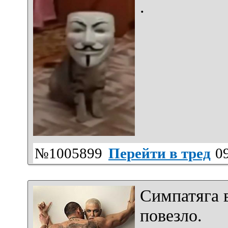
.
№1005899
Перейти в тред
09
Симпатяга 
повезло.