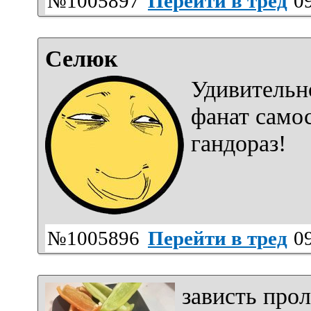
№1005897
Перейти в тред
09
Селюк
Удивительн
фанат самос
гандораз!
№1005896
Перейти в тред
09
зависть про