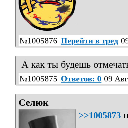
№1005876
Перейти в тред
09
А как ты будешь отмечат
№1005875
Ответов: 0
09 Авг
Селюк
п
>>1005873