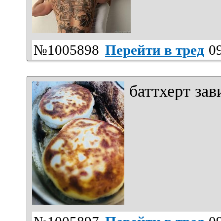
№1005898
Перейти в тред
09
баттхерт за