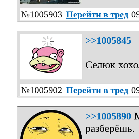
№1005903
Перейти в тред
09
>>1005845
Селюк хохо
№1005902
Перейти в тред
09
М
>>1005890
разберёшь.