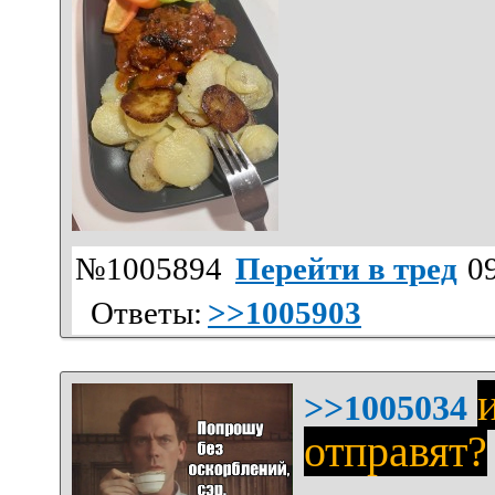
№1005894
Перейти в тред
09
Ответы:
>>1005903
>>1005034
отправят?