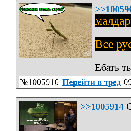
>>10059
малдар
Все ру
Ебать т
№1005916
Перейти в тред
09
С
>>1005914