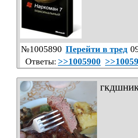
№1005890
Перейти в тред
09
Ответы:
>>1005900
>>1005
гкдшник