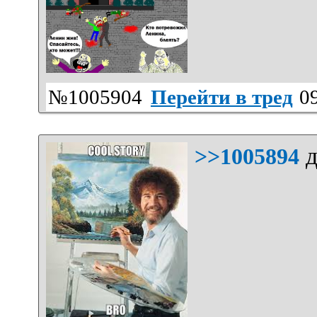
№1005904
Перейти в тред
09
д
>>1005894