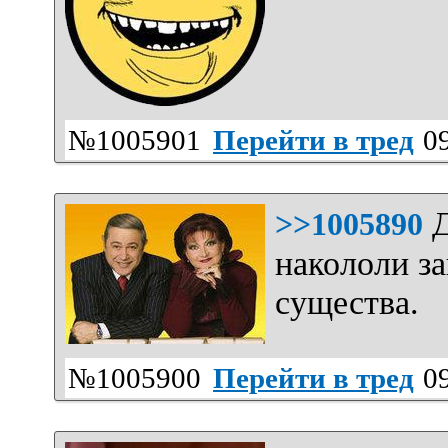
№1005901
Перейти в тред
09
Д
>>1005890
накололи з
существа.
№1005900
Перейти в тред
09