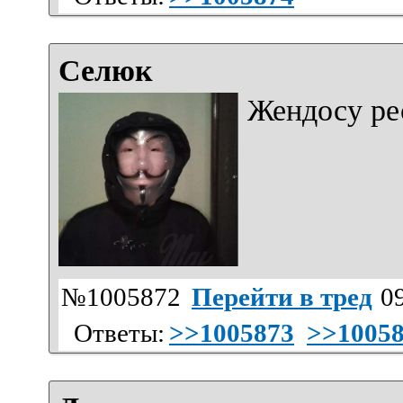
Селюк
Жендосу рес
№1005872
Перейти в тред
09
Ответы:
>>1005873
>>1005