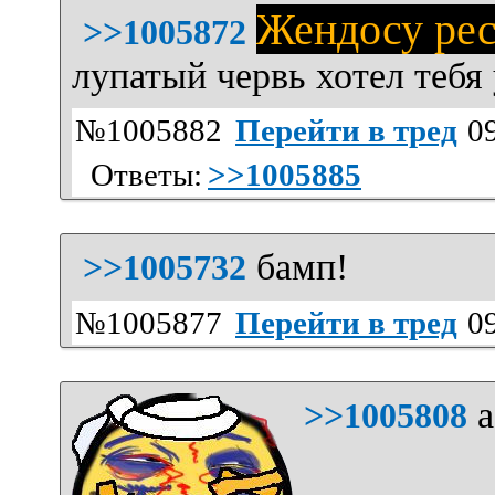
Жендосу рес
>>1005872
лупатый червь хотел тебя
№1005882
Перейти в тред
09
Ответы:
>>1005885
бамп!
>>1005732
№1005877
Перейти в тред
09
а
>>1005808