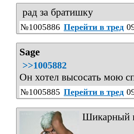
рад за братишку
№1005886
Перейти в тред
09
Sage
>>1005882
Он хотел высосать мою с
№1005885
Перейти в тред
09
Шикарный п