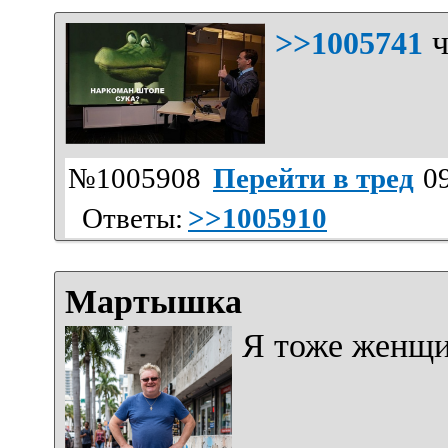
ч
>>1005741
№1005908
Перейти в тред
09
Ответы:
>>1005910
Мартышка
Я тоже женщ