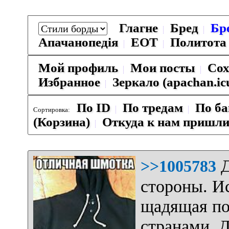
Глагне
Бред
Бр
Апачанопедiя
ЕОТ
Политота
Мой профиль
Мои посты
Сох
Избранное
Зеркало (apachan.ic
По ID
По тредам
По ба
Сортировка:
(Корзина)
Откуда к нам пришл
Д
>>1005783
стороны. И
щадящая по
странами. Д