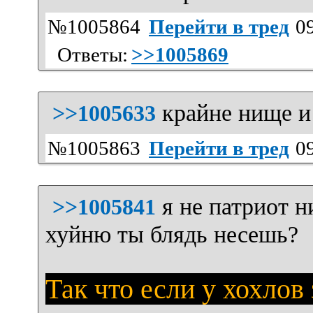
№1005864
Перейти в тред
09
Ответы:
>>1005869
крайне нище и
>>1005633
№1005863
Перейти в тред
09
я не патриот н
>>1005841
хуйню ты блядь несешь?
Так что если у хохлов