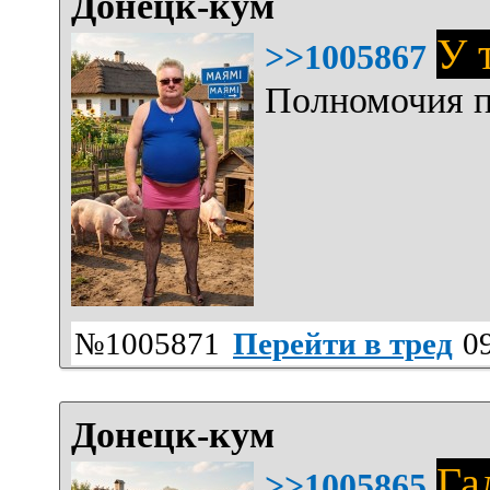
Донецк-кум
У 
>>1005867
Полномочия пе
№1005871
Перейти в тред
09
Донецк-кум
Га
>>1005865