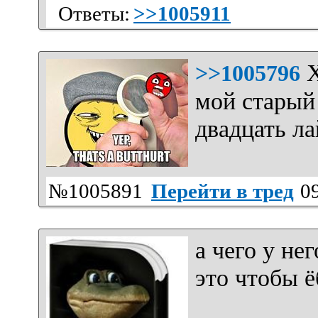
Ответы:
>>1005911
Х
>>1005796
мой старый
двадцать ла
№1005891
Перейти в тред
09
а чего у не
это чтобы 