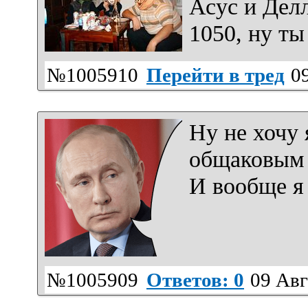
Асус и Делл
1050, ну ты
№1005910
Перейти в тред
09
Ну не хочу 
общаковым
И вообще я 
№1005909
Ответов: 0
09 Авг