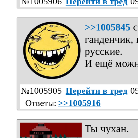
№1005906
Перейти в тред
09
с
>>1005845
ганденчик,
русские.
И ещё можн
№1005905
Перейти в тред
09
Ответы:
>>1005916
Ты чухан.