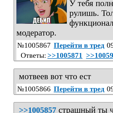
У тебя пол
рулишь. Тол
функционал
модератор.
№1005867
Перейти в тред
09
Ответы:
>>1005871
>>1005
мотвеев вот что ест
№1005866
Перейти в тред
09
страшный ты ч
>>1005857