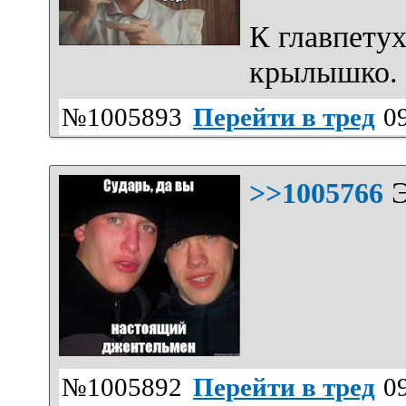
К главпетух
крылышко.
№1005893
Перейти в тред
09
Э
>>1005766
№1005892
Перейти в тред
09