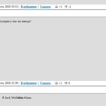
ста, 2026 16:53
|
В избранное
|
Скрыть
👍
+1
👎
-3
туации у нас на заводе!
ста, 2026 22:39
|
В избранное
|
Скрыть
👍
+1
👎
0
Я Jack Wolf
skin
ёбана