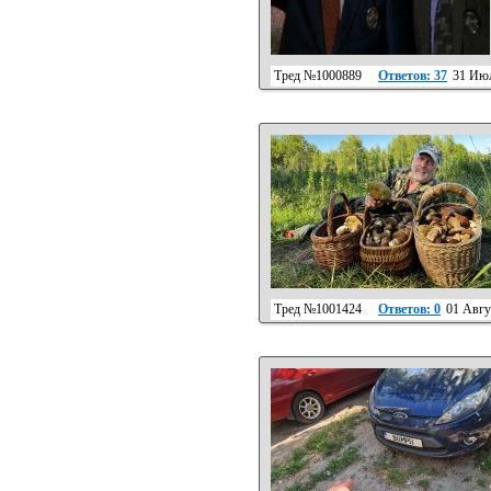
Тред №1000889
Ответов: 37
31 Июл
Тред №1001424
Ответов: 0
01 Авгу