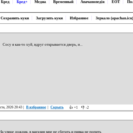
Бред
Бред+
Медиа
Временный
Апачанопедiя
ЕОТ
По
Сохранить куки
Загрузить куки
Избранное
Зеркало (apachan.icu
Сосу я как-то хуй, вдруг открывается дверь, и...
ста, 2026 20:43
|
В избранное
|
Скрыть
👍
+1
👎
-2
На улице дождик, в магазин мне не сбегать и пивка не попить