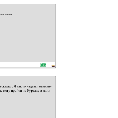
ет пять.
е жарко . Я как то надевал мамкину
не могу пройти по Кургану в мини