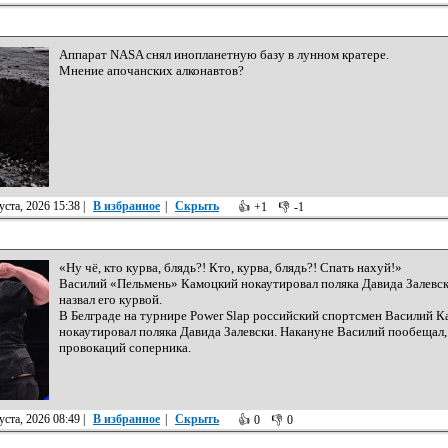
Аппарат NASA снял инопланетную базу в лунном кратере.
Мнение апочанских алконавтов?
ста, 2026 15:38
|
В избранное
|
Скрыть
👍
+1
👎
-1
«Ну чё, кто курва, блядь?! Кто, курва, блядь?! Спать нахуй!»
Василий «Пельмень» Камоцкий нокаутировал поляка Давида Залевско
назвал его курвой.
В Белграде на турнире Power Slap российский спортсмен Василий К
нокаутировал поляка Давида Залевски. Накануне Василий пообещал,
провокаций соперника.
ста, 2026 08:49
|
В избранное
|
Скрыть
👍
0
👎
0