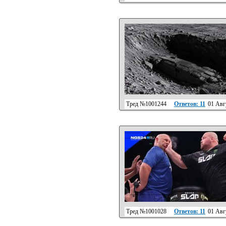
Тред №1001244
Ответов: 11
01 Авгу
Тред №1001028
Ответов: 11
01 Авгу