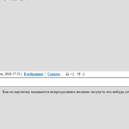
я, 2026 17:13
|
В избранное
|
Скрыть
👍
+2
👎
-2
Как по научному называется непреодолимое желание засунуть что нибудь се