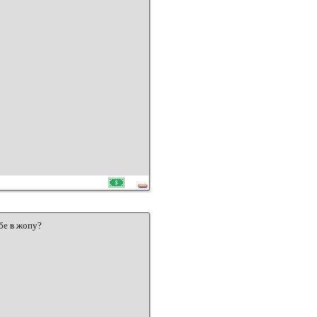
бе в жопу?