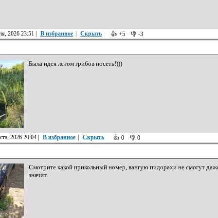
я, 2026 23:51
|
В избранное
|
Скрыть
👍
+5
👎
-3
Была идея летом грибов посеть!)))
ста, 2026 20:04
|
В избранное
|
Скрыть
👍
0
👎
0
Смотрите какой прикольный номер, вангую пидорахи не смогут даже
значит.