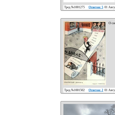
Тред №1001275
Ответов: 5
01 Авгу
О си
Тред №1001502
Ответов: 2
01 Авгу