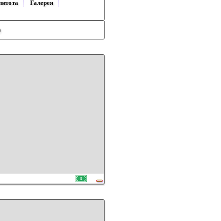
литота
Галерея
)