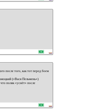
го после того, как тот перед боем
амоцкий («Вася Пельмень»)
 что поляк «уснёт» после