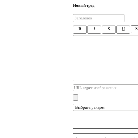
Новый тред
S
B
I
S
U