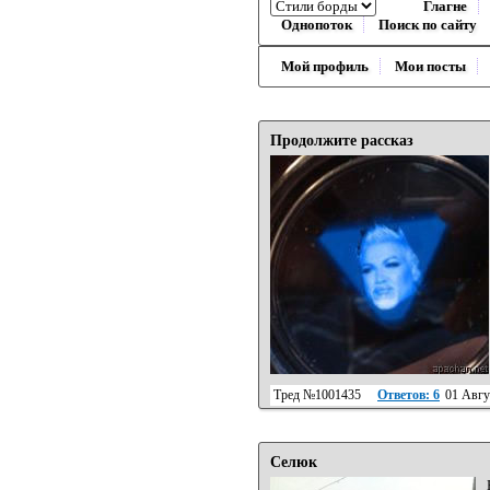
Глагне
Однопоток
Поиск по сайту
Мой профиль
Мои посты
Продолжите рассказ
Тред №1001435
Ответов: 6
01 Авгу
Селюк