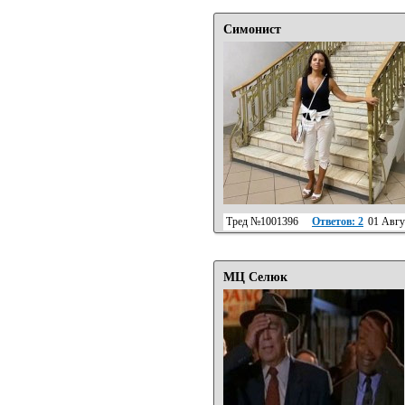
Симонист
Тред №1001396
Ответов: 2
01 Авгу
МЦ Селюк