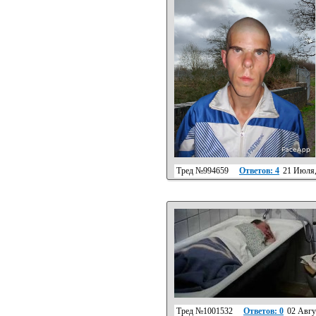
Тред №994659
Ответов: 4
21 Июля,
Тред №1001532
Ответов: 0
02 Авгу