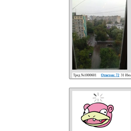
Тред №1000601
Ответов: 72
31 Июл