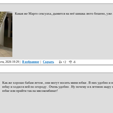
Какая же Марго сексуаха, дымится на неё шишка люто бешено, уже л
ста, 2026 19:29
|
В избранное
|
Скрыть
👍
+2
👎
-6
Как же хорошо бабам летом , они могут носить мини юбки . В них удобно и н
юбку и ходил в ней по огороду . Очень удобно . Ну почему я в летнюю жару 
юбке или прийти так на мясокомбинат!