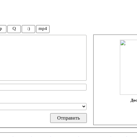
p
Q
:)
mp4
Дос