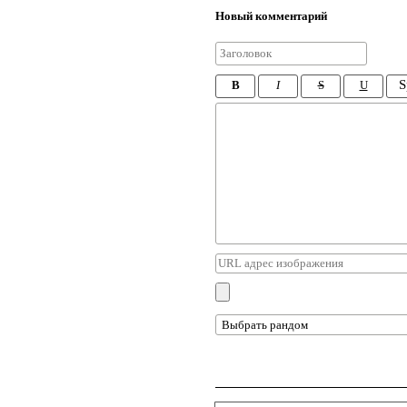
Новый комментарий
S
B
I
S
U