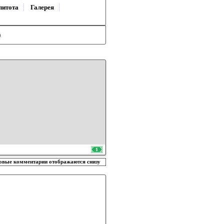
литота
Галерея
)
овые комментарии отображаются снизу