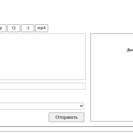
p
Q
:)
mp4
Дос