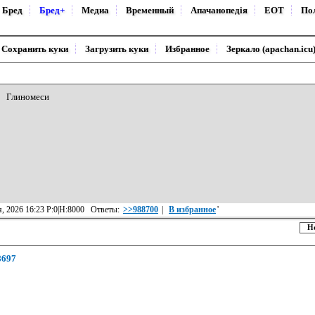
Бред
Бред+
Медиа
Временный
Апачанопедiя
ЕОТ
По
Сохранить куки
Загрузить куки
Избранное
Зеркало (apachan.icu
Глиномеси
я, 2026 16:23 Р:0|Н:8000 Ответы:
>>988700
|
В избранное
'
Н
8697