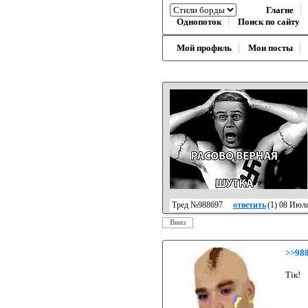
Глагне
Однопоток
Поиск по сайту
Мой профиль
Мои посты
Тред №988697
ответить
(
1
) 08 Июл
Вниз
>>98
Tiк!