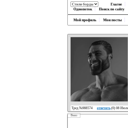
Глагне
Однопоток
Поиск по сайту
Мой профиль
Мои посты
Тред №988574
ответить
(
0
) 08 Июля
Вниз