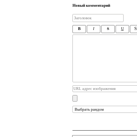
Новый комментарий
S
B
I
S
U