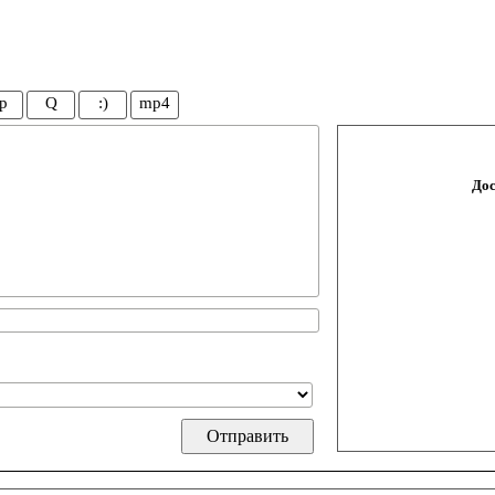
p
Q
:)
mp4
Дос