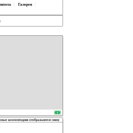
литота
Галерея
)
овые комментарии отображаются снизу