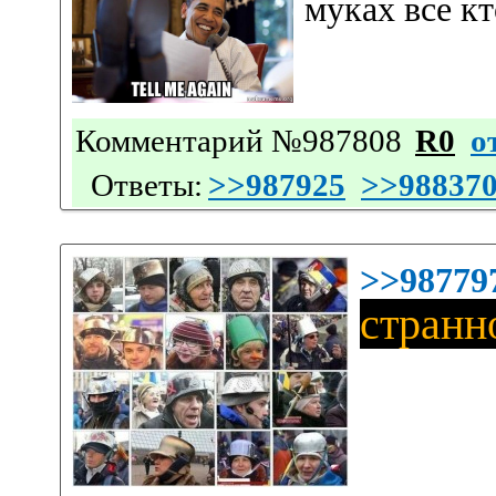
муках все кт
Комментарий №987808
R0
о
Ответы:
>>987925
>>98837
>>98779
странн