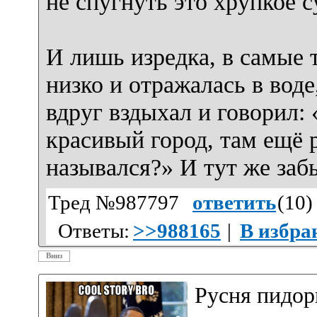
не спугнуть это хрупкое 
И лишь изредка, в самые т
низко и отражалась в воде
вдруг вздыхал и говорил:
красивый город, там ещё
назывался?» И тут же заб
Тред №987797
ответить
(
10
)
Ответы:
>>988165
|
В избра
Вниз
Русня пидор