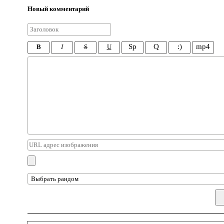
Новый комментарий
Sp
Q
:)
mp4
B
I
S
U