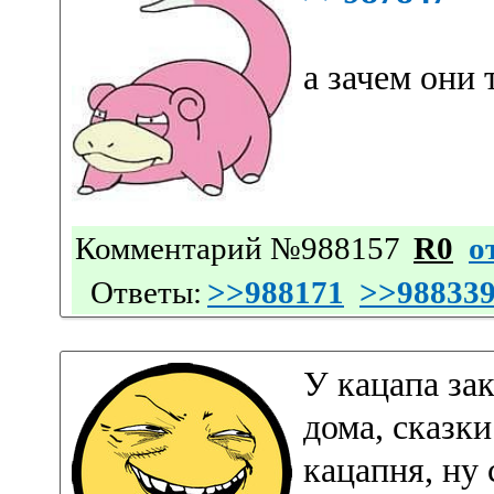
а зачем они
Комментарий №988157
R0
о
Ответы:
>>988171
>>98833
У кацапа за
дома, сказк
кацапня, ну 