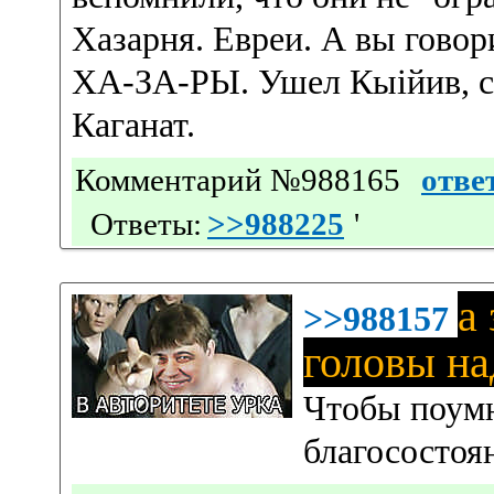
Хазарня. Евреи. А вы говор
ХА-ЗА-РЫ. Ушел Кыiйив, с
Каганат.
Комментарий №988165
отве
Ответы:
>>988225
'
а
>>988157
головы на
Чтобы поумн
благосостоя