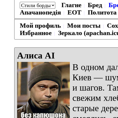
Глагне
Бред
Бр
Апачанопедiя
ЕОТ
Политота
Мой профиль
Мои посты
Сох
Избранное
Зеркало (apachan.ic
Алиса AI
В одном да
Киев — шум
и шагов. Та
свежим хле
старые дер