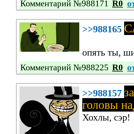
Комментарий №988171
R0
о
С
>>988165
опять ты, ш
Комментарий №988225
R0
о
з
>>988157
головы на
Хохлы, сэр!