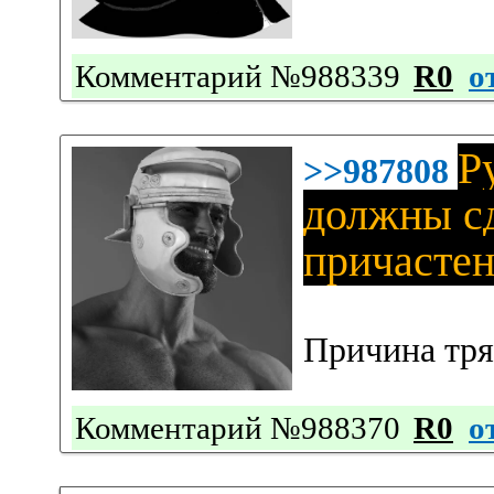
Комментарий №988339
R0
о
Р
>>987808
должны сд
причастен
Причина тря
Комментарий №988370
R0
о