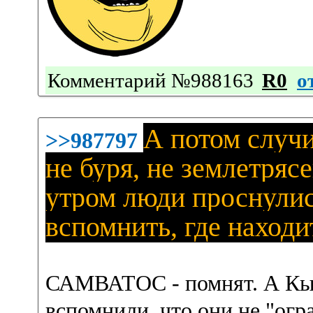
Комментарий №988163
R0
о
А потом случи
>>987797
не буря, не землетря
утром люди проснулись
вспомнить, где находи
САМВАТОС - помнят. А Кыiй
вспомнили, что они не "ог