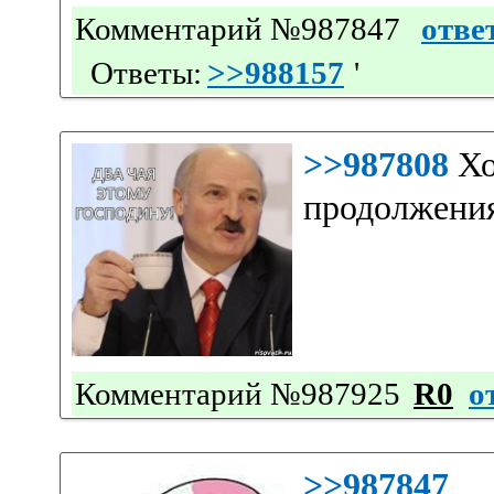
Комментарий №987847
отве
Ответы:
>>988157
'
>>987808
Хо
продолжения
Комментарий №987925
R0
о
>>987847