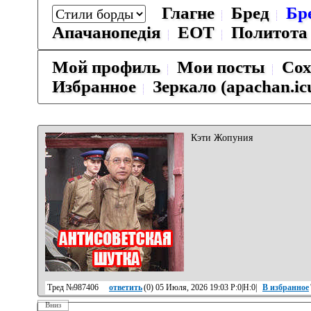
Глагне
Бред
Бр
Апачанопедiя
ЕОТ
Политота
Мой профиль
Мои посты
Сох
Избранное
Зеркало (apachan.ic
Кэти Жопуния
Тред №987406
ответить
(
0
) 05 Июля, 2026 19:03 Р:0|Н:0|
В избранное
Вниз