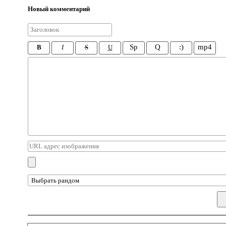
Новый комментарий
Sp
Q
:)
mp4
B
I
S
U