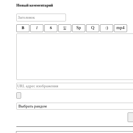
Новый комментарий
Sp
Q
:)
mp4
B
I
S
U