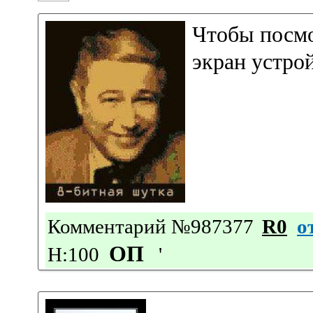
Чтобы посмо
экран устрой
Комментарий №987377
R0
о
ОП
Н:100
'