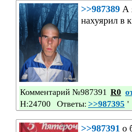
>>987389
А 
нахуярил в 
Комментарий №987391
R0
о
Н:24700 Ответы:
>>987395
'
>>987391
о 