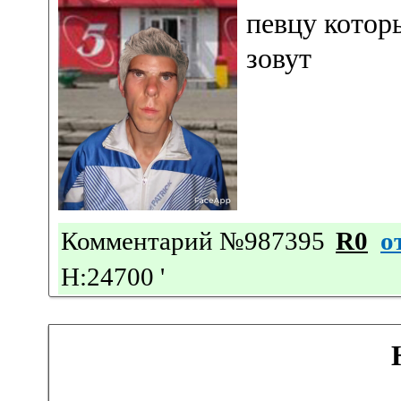
певцу котор
зовут
Комментарий №987395
R0
о
Н:24700
'