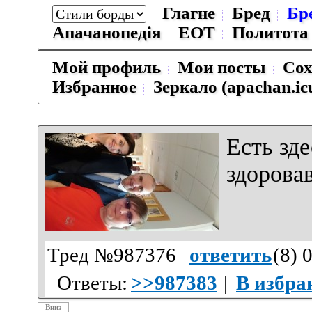
Глагне
Бред
Бр
Апачанопедiя
ЕОТ
Политота
Мой профиль
Мои посты
Сох
Избранное
Зеркало (apachan.ic
Есть зде
здорова
Тред №987376
ответить
(
8
) 
Ответы:
>>987383
|
В избра
Вниз