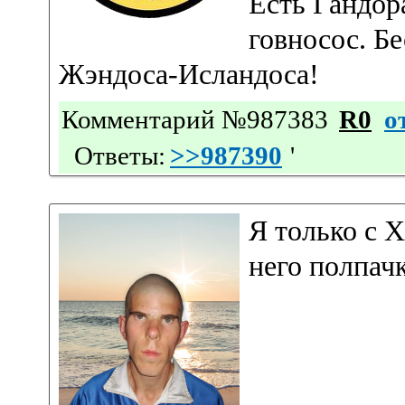
Есть Гандор
говносос. Б
Жэндоса-Исландоса!
Комментарий №987383
R0
о
Ответы:
>>987390
'
Я только с Х
него полпачк