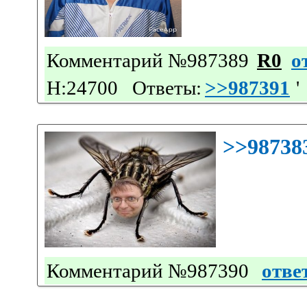
Комментарий №987389
R0
о
Н:24700 Ответы:
>>987391
'
>>98738
Комментарий №987390
отве