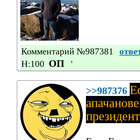
Комментарий №987381
отве
ОП
Н:100
'
Е
>>987376
апачанове
президен