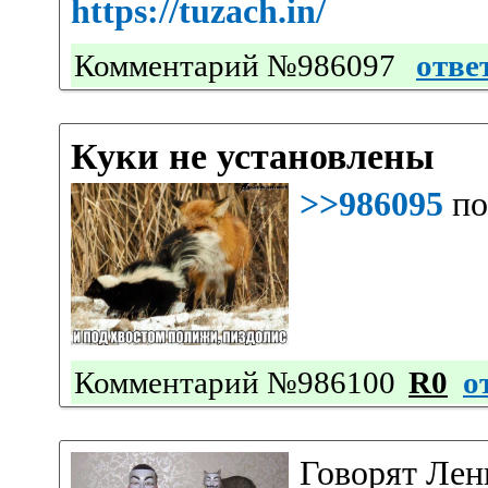
https://tuzach.in/
Комментарий №986097
отве
Куки не установлены
>>986095
по
Комментарий №986100
R0
о
Говорят Лен