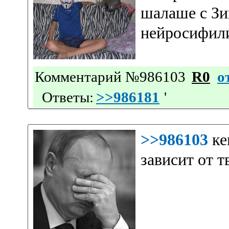
шалаше с Зи
нейросифил
Комментарий №986103
R0
о
Ответы:
>>986181
'
>>986103
ке
зависит от т