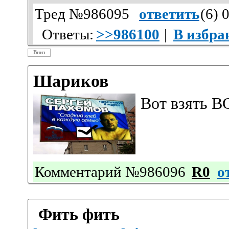
Тред №986095
ответить
(
6
) 
Ответы:
>>986100
|
В избра
Вниз
Шариков
Вот взять ВС
Комментарий №986096
R0
о
Фить фить