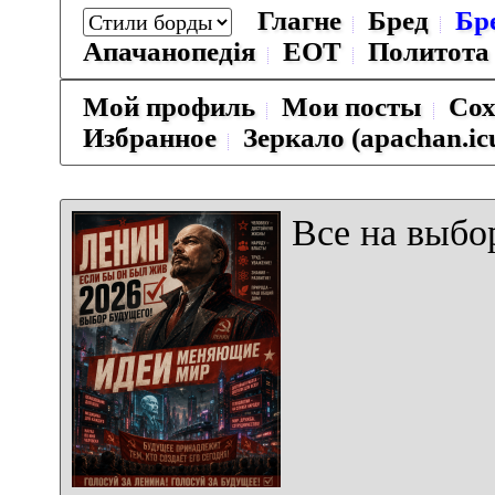
Глагне
Бред
Бр
Апачанопедiя
ЕОТ
Политота
Мой профиль
Мои посты
Сох
Избранное
Зеркало (apachan.ic
Все на выбо