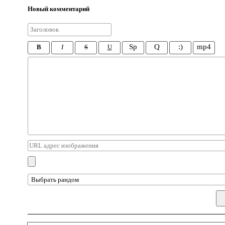
Новый комментарий
Sp
Q
:)
mp4
B
I
S
U