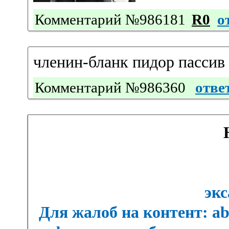
Комментарий №986181
R0
о
членин-бланк пидор пассив
Комментарий №986360
отве
экс
Для жалоб на контент: a