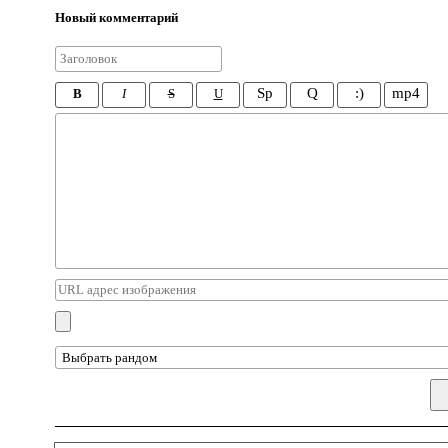
Новый комментарий
Sp
Q
:)
mp4
B
I
S
U