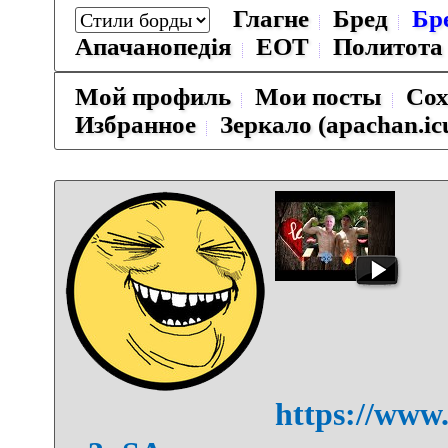
Глагне
Бред
Бр
Апачанопедiя
ЕОТ
Политота
Мой профиль
Мои посты
Сох
Избранное
Зеркало (apachan.ic
https://www