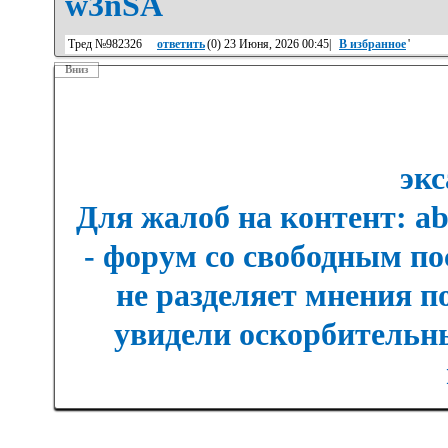
w3nSA
Тред №982326
ответить
(
0
) 23 Июня, 2026 00:45|
В избранное
'
Вниз
экс
Для жалоб на контент: a
- форум со свободным п
не разделяет мнения п
увидели оскорбительны