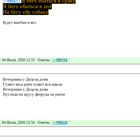
Я бегу ебаться в сраку
>>986615
Я бегу ебаться в рот
На бегу ебу собаку
Будет выебан и кот.
ь
04 Июля, 2026 12:53 Ответы:
>>989316
'
Вечеринка у Децела дома
Гуляет весь раён гуляет вся школа
Вечеринка у Децела дома
Пустили по кругу физрука на раёне
ь
04 Июля, 2026 12:54 Ответы:
>>986626
'