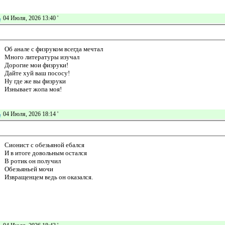
ь
04 Июля, 2026 13:40
'
Об анале с физруком всегда мечтал
Много литературы изучал
Дорогие мои физруки!
Дайте хуй ваш пососу!
Ну где же вы физруки
Изнывает жопа моя!
ь
04 Июля, 2026 18:14
'
Сионист с обезьяной ебался
И в итоге довольным остался
В ротик он получил
Обезьяньей мочи
Извращенцем ведь он оказался.