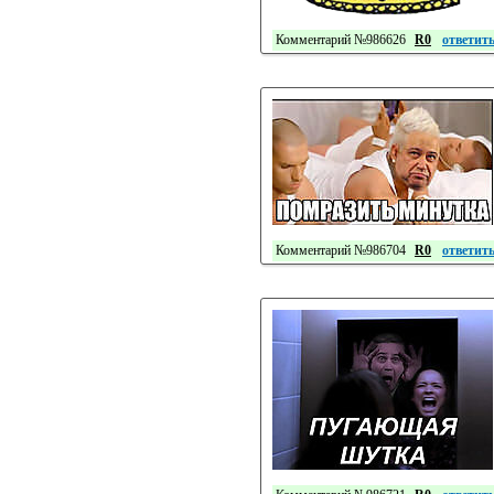
Комментарий №986626
R0
ответит
Комментарий №986704
R0
ответит