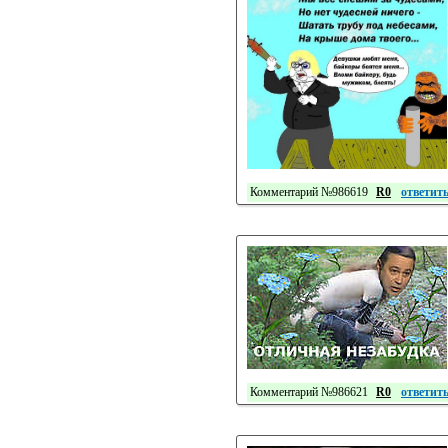
Комментарий №986619
R0
ответит
Комментарий №986621
R0
ответит