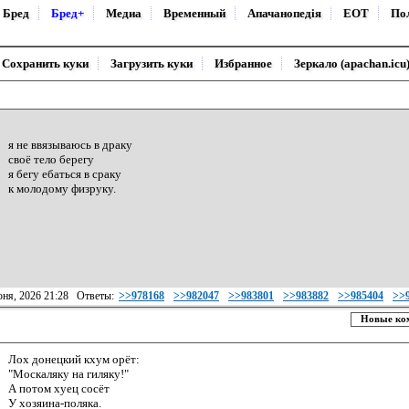
Бред
Бред+
Медиа
Временный
Апачанопедiя
ЕОТ
По
Сохранить куки
Загрузить куки
Избранное
Зеркало (apachan.icu
я не ввязываюсь в драку
своё тело берегу
я бегу ебаться в сраку
к молодому физруку.
юня, 2026 21:28 Ответы:
>>978168
>>982047
>>983801
>>983882
>>985404
>>
Новые ком
Лох донецкий кхум орёт:
"Москаляку на гиляку!"
А потом хуец сосёт
У хозяина-поляка.