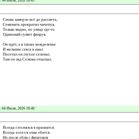
ь
04 Июля, 2026 18:43
'
Снова замерло всё до рассвета,
Семенить прекратил чичепук.
Только видно, по улице где-то
Одинокий гуляет физрук.
Он идёт, а в глазах вожделенье
И желание секса в анал.
Посетил он глухое селенье,
Там он зад Селюка отыскал.
ь
04 Июля, 2026 18:46
'
Всегда стеснялся я признатся
Всегда хотел в очко ебатся
Но после ебли с физруком