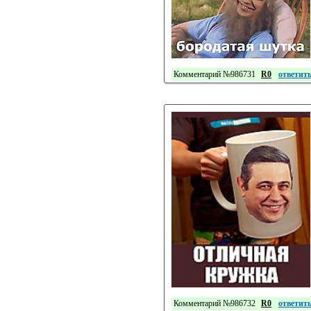
Комментарий №986731
R0
ответит
Комментарий №986732
R0
ответит