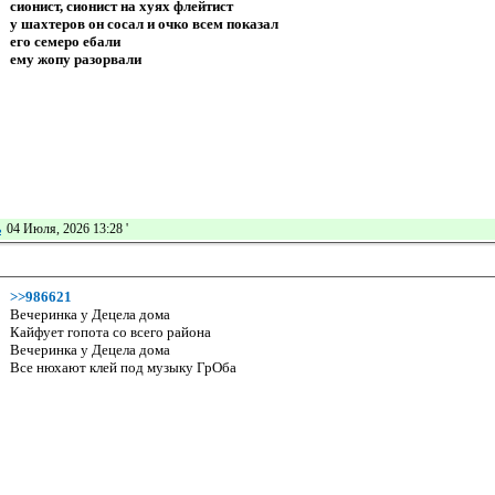
сионист, сионист на хуях флейтист
у шахтеров он сосал и очко всем показал
его семеро ебали
ему жопу разорвали
ь
04 Июля, 2026 13:28
'
>>986621
Вечеринка у Децела дома
Кайфует гопота со всего района
Вечеринка у Децела дома
Все нюхают клей под музыку ГрОба