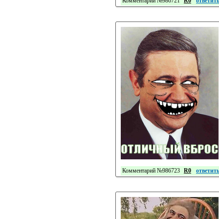
Комментарий №986721
R0
ответит
Комментарий №986723
R0
ответит