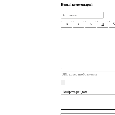
Новый комментарий
S
B
I
S
U