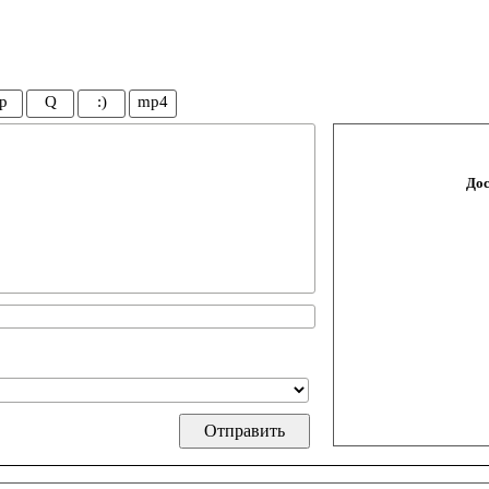
p
Q
:)
mp4
Дос