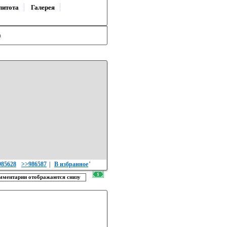
литота
Галерея
)
985628
>>986587
|
В избранное
'
ментарии отображаются снизу