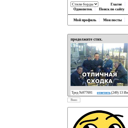
Глагне
Однопоток
Поиск по сайту
Мой профиль
Мои посты
продолжите стих.
Тред №977691
ответить
(
249
) 13 И
Вниз