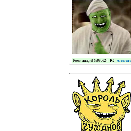
Комментарий №986624
R0
ответит