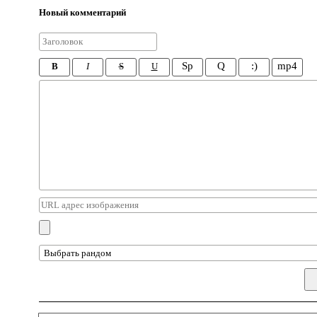
Новый комментарий
Sp
Q
:)
mp4
B
I
S
U