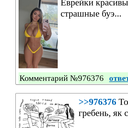
Еврейки красивы
страшные буэ...
Комментарий №976376
отве
>>976376
То
гребень, як 