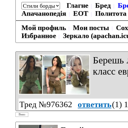
Глагне
Бред
Бр
Апачанопедiя
ЕОТ
Политота
Мой профиль
Мои посты
Сох
Избранное
Зеркало (apachan.ic
Берешь 
класс е
Тред №976362
ответить
(
1
) 
Вниз