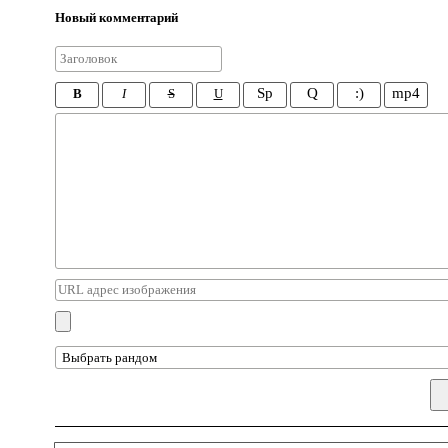
Новый комментарий
Sp
Q
:)
mp4
B
I
S
U