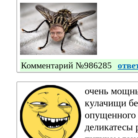
Комментарий №986285
отве
очень мощны
кулачищи бе
опущенного 
деликатесы 