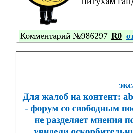
питухам ган
Комментарий №986297
R0
о
экс
Для жалоб на контент: a
- форум со свободным п
не разделяет мнения п
увидели оскорбительны