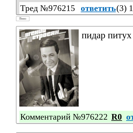
Тред №976215
ответить
(
3
) 
Вниз
пидар питух
Комментарий №976222
R0
о