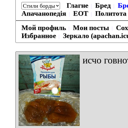
Глагне
Бред
Бр
Апачанопедiя
ЕОТ
Политота
Мой профиль
Мои посты
Сох
Избранное
Зеркало (apachan.ic
исчо говно