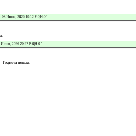
ь
03 Июня, 2026 19:12 Р:0|Н:0
'
м.
 Июня, 2026 20:27 Р:0|Н:0
'
Годнота пошла.