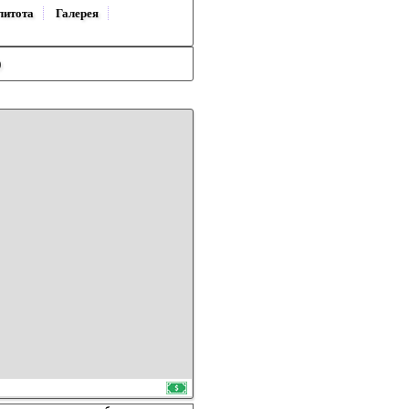
литота
Галерея
)