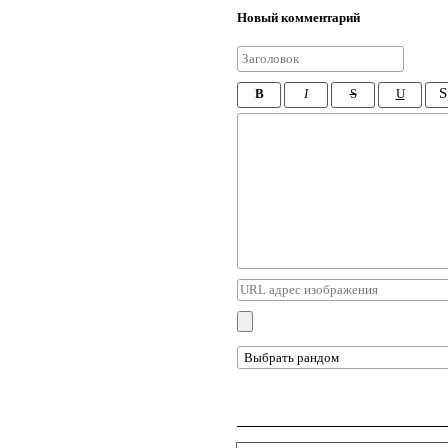
Новый комментарий
S
B
I
S
U