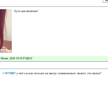
Н
буть как виличка!
 Июня, 2026 19:10 Р:0|Н:0
'
>>973087
у неё сосало похоже на маску силиконовую. может, это вилен?