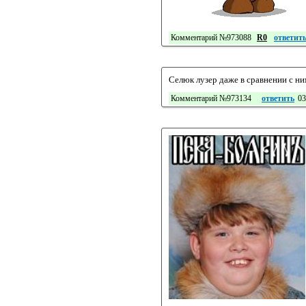
Комментарий №973088
R0
ответит
Селюк лузер даже в сравнении с ни
Комментарий №973134
ответить
03