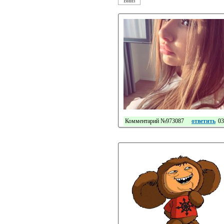
Вниз
Комментарий №973087
ответить
03