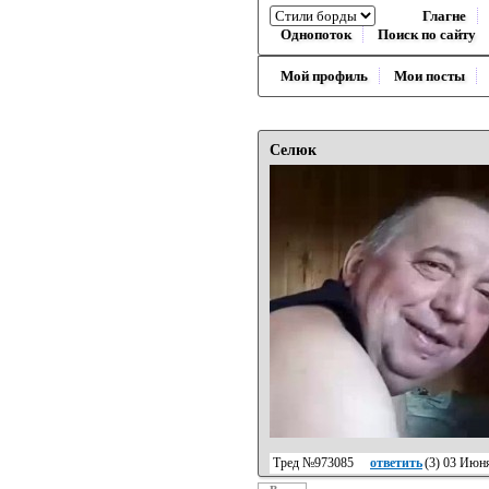
Глагне
Однопоток
Поиск по сайту
Мой профиль
Мои посты
Селюк
Тред №973085
ответить
(
3
) 03 Июня