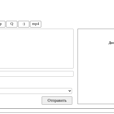
p
Q
:)
mp4
Дос