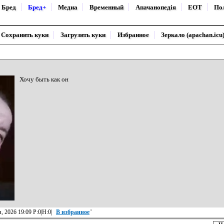
Бред
Бред+
Медиа
Временный
Апачанопедiя
ЕОТ
По
Сохранить куки
Загрузить куки
Избранное
Зеркало (apachan.icu
Хочу быть как он
, 2026 19:09 Р:0|Н:0|
В избранное
'