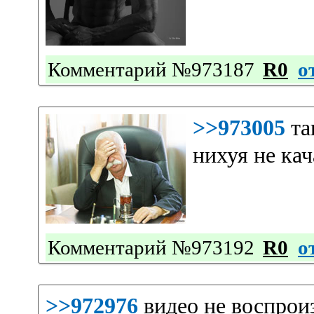
Комментарий №973187
R0
о
>>973005
та
нихуя не к
Комментарий №973192
R0
о
>>972976
видео не воспрои