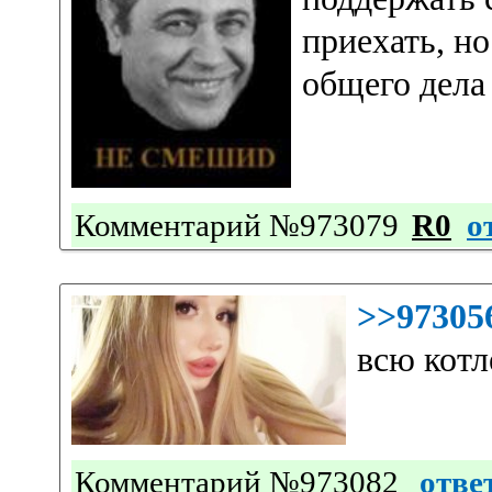
приехать, но
общего дела
Комментарий №973079
R0
о
>>97305
всю котл
Комментарий №973082
отве