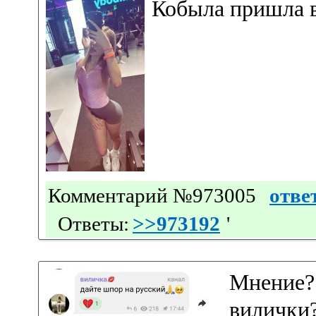
Кобыла пришла в 
Комментарий №973005
отве
Ответы:
>>973192
'
Мнение?
вилички