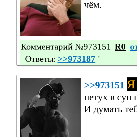
чём.
Комментарий №973151
R0
о
Ответы:
>>973187
'
Я
>>973151
петух в суп 
И думать теб