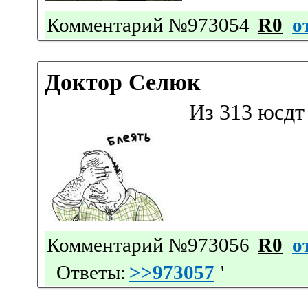
Комментарий №973054
R0
о
Доктор Селюк
Из 313 юсдт 
Комментарий №973056
R0
о
Ответы:
>>973057
'