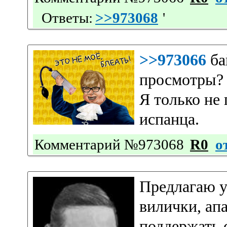
Ответы:
>>973068
'
>>973066
ба
просмотры? 
Я только не 
испанца.
Комментарий №973068
R0
о
Предлагаю уз
вилички, ап
поддержать 