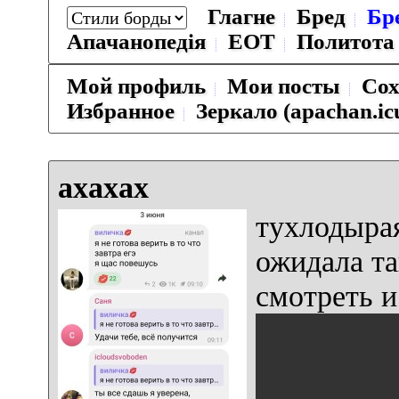
Глагне
Бред
Бр
Апачанопедiя
ЕОТ
Политота
Мой профиль
Мои посты
Сох
Избранное
Зеркало (apachan.ic
ахахах
тухлодыра
ожидала та
смотреть и