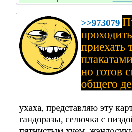
П
>>973079
проходить
приехать 
плакатами
но готов 
общего де
ухаха, представляю эту кар
гандоразы, селючка с пиздо
пятнистым хуем, жэндосики 