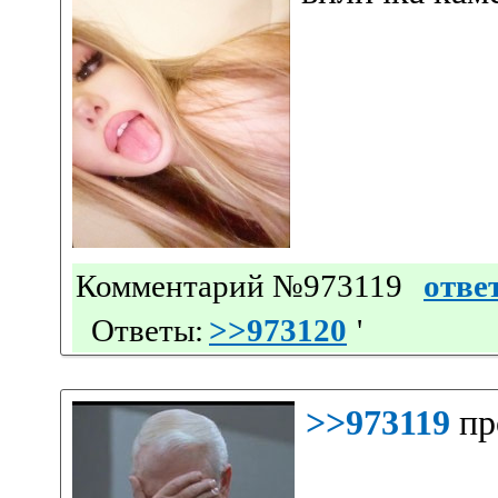
Комментарий №973119
отве
Ответы:
>>973120
'
>>973119
пр