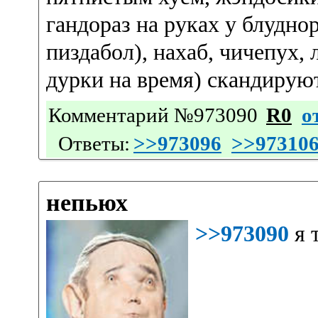
гандораз на руках у блудно
пиздабол), нахаб, чичепух,
дурки на время) скандируют
Комментарий №973090
R0
о
Ответы:
>>973096
>>97310
непьюх
>>973090
я 