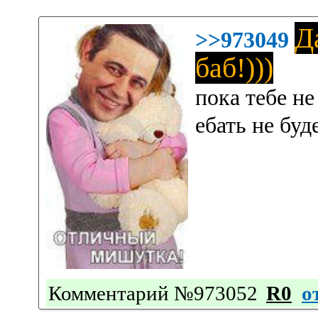
Д
>>973049
баб!)))
пока тебе н
ебать не буд
Комментарий №973052
R0
о