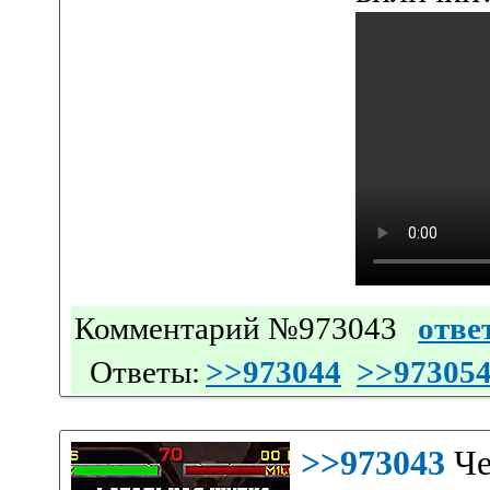
Комментарий №973043
отве
Ответы:
>>973044
>>97305
>>973043
Че