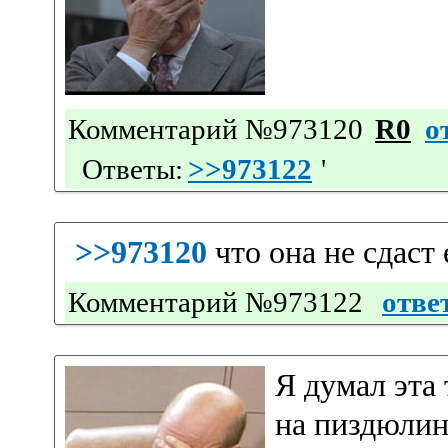
Комментарий №973120
R0
о
Ответы:
>>973122
'
>>973120
что она не сдаст 
Комментарий №973122
отве
Я думал эта
на пиздюлину