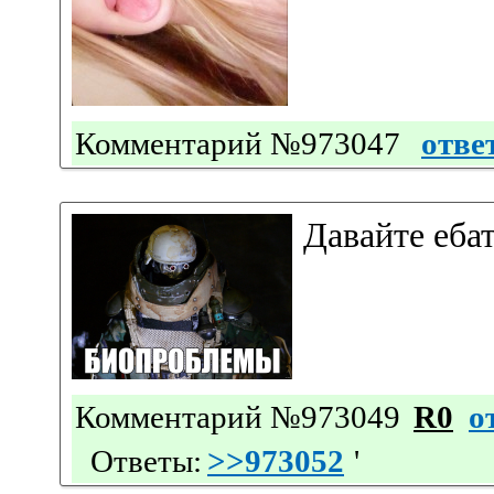
Комментарий №973047
отве
Давайте ебат
Комментарий №973049
R0
о
Ответы:
>>973052
'