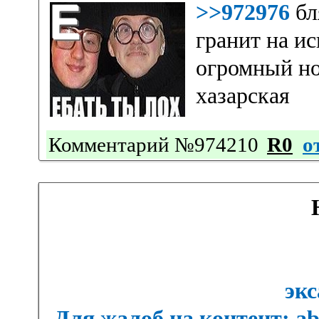
>>972976
бл
гранит на и
огромный нос
хазарская
Комментарий №974210
R0
о
экс
Для жалоб на контент: a