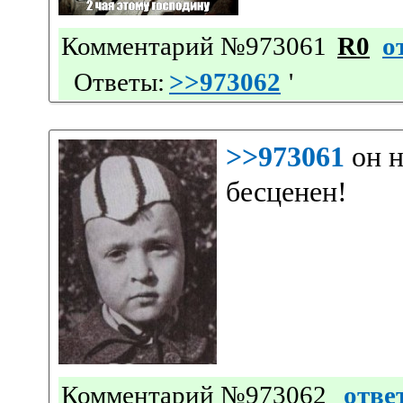
Комментарий №973061
R0
о
Ответы:
>>973062
'
>>973061
он н
бесценен!
Комментарий №973062
отве