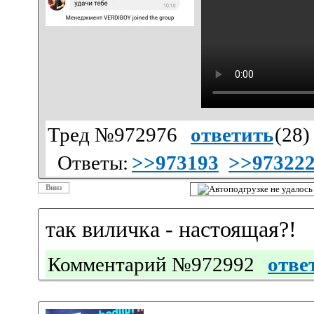
Тред №972976
ответить
(
28
)
Ответы:
>>973193
>>97322
Вниз
так виличка - настоящая?!
Комментарий №972992
отве