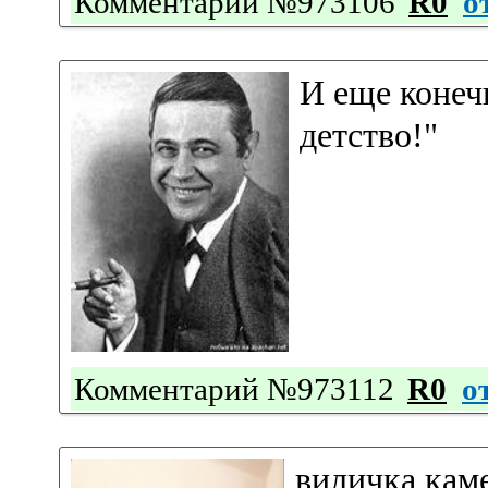
Комментарий №973106
R0
о
И еще конеч
детство!"
Комментарий №973112
R0
о
виличка каме