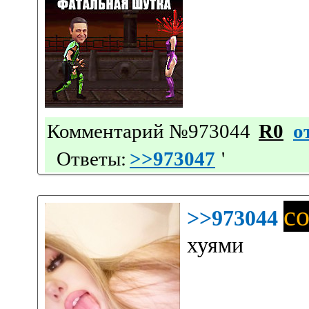
Комментарий №973044
R0
о
Ответы:
>>973047
'
с
>>973044
хуями