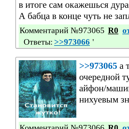
в итоге сам окажешься дура
А бабца в конце чуть не зап
Комментарий №973065
R0
о
Ответы:
>>973066
'
>>973065
а 
очередной ту
айфон/машин
нихуевым зн
Комментарий №973066
R0
о