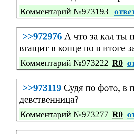
Комментарий №973193
отве
>>972976
А что за кал ты 
втащит в конце но в итоге з
Комментарий №973222
R0
о
>>973119
Судя по фото, в 
девственница?
Комментарий №973277
R0
о