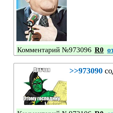
Комментарий №973096
R0
о
>>973090
со