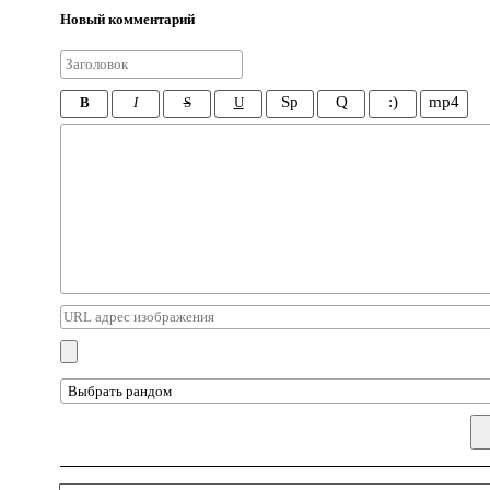
Новый комментарий
Sp
Q
:)
mp4
B
I
S
U