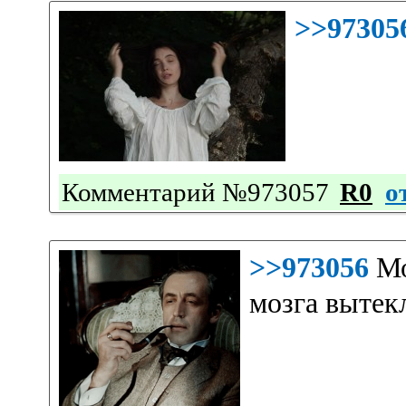
>>97305
Комментарий №973057
R0
о
>>973056
Мо
мозга вытекл