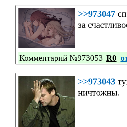
>>973047
сп
за счастливо
Комментарий №973053
R0
о
>>973043
ту
ничтожны.