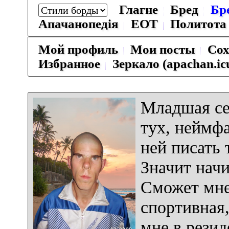
Глагне
Бред
Бр
Апачанопедiя
ЕОТ
Политота
Мой профиль
Мои посты
Сох
Избранное
Зеркало (apachan.ic
Младшая се
тух, неймфа
ней писать 
Значит начи
Сможет мне 
спортивная,
мне в резид