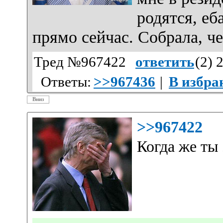
родятся, еб
прямо сейчас. Собрала, ч
Тред №967422
ответить
(
2
) 
Ответы:
>>967436
|
В избра
Вниз
>>967422
Когда же ты 