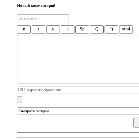
Новый комментарий
Sp
Q
:)
mp4
B
I
S
U