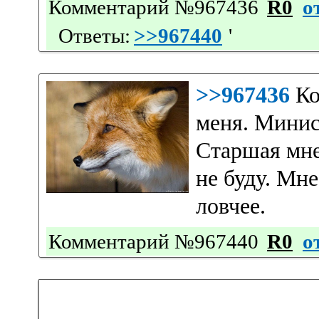
Комментарий №967436
R0
о
Ответы:
>>967440
'
>>967436
Ко
меня. Минис
Старшая мне
не буду. Мн
ловчее.
Комментарий №967440
R0
о