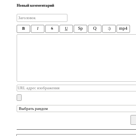
Новый комментарий
Sp
Q
:)
mp4
B
I
S
U