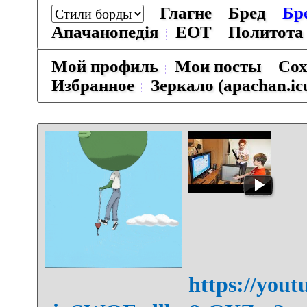
Глагне
Бред
Бр
Апачанопедiя
ЕОТ
Политота
Мой профиль
Мои посты
Сох
Избранное
Зеркало (apachan.ic
https://yo