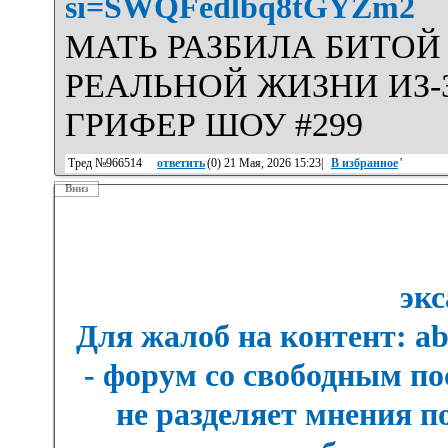
si=SWQFedlbq8tGYZm2
МАТЬ РАЗБИЛА БИТО
РЕАЛЬНОЙ ЖИЗНИ ИЗ-
ГРИФЕР ШОУ #299
Тред №966514
ответить
(
0
) 21 Мая, 2026 15:23|
В избранное
'
Вниз
экс
Для жалоб на контент: a
- форум со свободным п
не разделяет мнения п