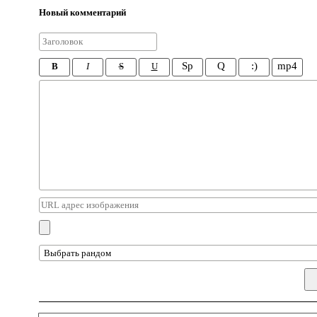
Новый комментарий
Sp
Q
:)
mp4
B
I
S
U