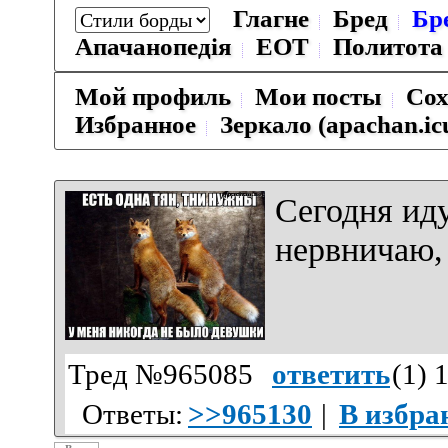
Глагне
Бред
Бр
Апачанопедiя
ЕОТ
Политота
Мой профиль
Мои посты
Сох
Избранное
Зеркало (apachan.ic
Сегодня иду
нервничаю, 
Тред №965085
ответить
(
1
) 
Ответы:
>>965130
|
В избра