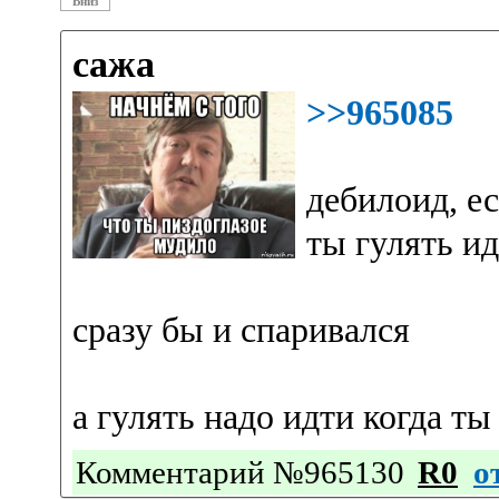
Вниз
сажа
>>965085
дебилоид, е
ты гулять и
сразу бы и спаривался
а гулять надо идти когда ты
Комментарий №965130
R0
о