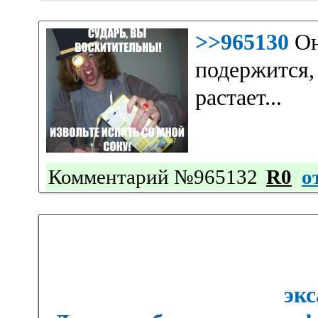
>>965130
Он
подержится,
растает...
Комментарий №965132
R0
о
экс