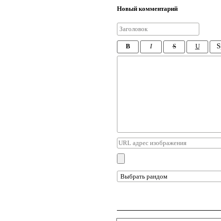
Новый комментарий
S
B
I
S
U