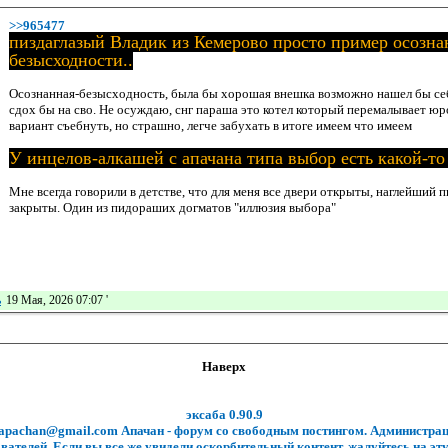
>>965477
пиздаглазый Владик из Кемерово просто пример осозна
безысходности..
Осознанная-безысходность, была бы хорошая внешка возможно нашел бы себ
сдох бы на сво. Не осуждаю, снг параша это котел который перемалывает ю
вариант съебнуть, но страшно, легче забухать в итоге имеем что имеем
У инцелов-алкашей с апачана типа выбор есть какой
Мне всегда говорили в детстве, что для меня все двери открыты, наглейший п
закрыты. Один из пидораших догматов "иллюзия выбора"
ь
19 Мая, 2026 07:07
'
Наверх
эксаба 0.90.9
.apachan@gmail.com Апачан - форум со свободным постингом. Администрац
вателей. Если вы все же увидели оскорбительный контент, жалуйтесь на эту