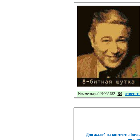
Комментарий №965482
R0
ответит
Для жалоб на контент: abuse
пользо