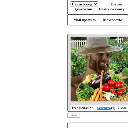
Глагне
Однопоток
Поиск по сайту
Мой профиль
Мои посты
Тред №964929
ответить
(
5
) 17 Мая
Вниз