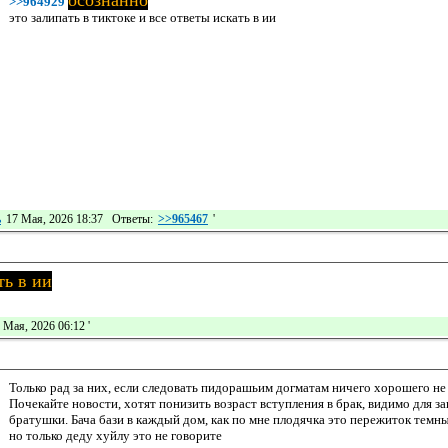
>>964929
это залипать в тиктоке и все ответы искать в ии
ь
17 Мая, 2026 18:37 Ответы:
>>965467
'
ть в ии
 Мая, 2026 06:12
'
Только рад за них, если следовать пидорашьим догматам ничего хорошего не
Почекайте новости, хотят понизить возраст вступления в брак, видимо для за
братушки. Бача бази в каждый дом, как по мне плодячка это пережиток темн
но только деду хуйлу это не говорите