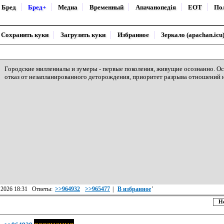
Бред
Бред+
Медиа
Временный
Апачанопедiя
ЕОТ
По
Сохранить куки
Загрузить куки
Избранное
Зеркало (apachan.icu
Городские миллениалы и зумеры - первые поколения, живущие осознанно. Ос
отказ от незапланированного деторождения, приоритет разрыва отношений н
, 2026 18:31 Ответы:
>>964932
>>965477
|
В избранное
'
Н
осознанно