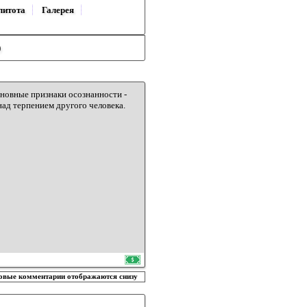
литота
Галерея
)
новные признаки осознанности -
ад терпением другого человека.
овые комментарии отображаются снизу