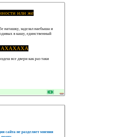
нности или же
е наташку, заделал наебыша и
родивых в кашу, единственный
-то АХАХАХА
издеш все двери как раз таки
ия сайта не разделяет мнения
 почту.