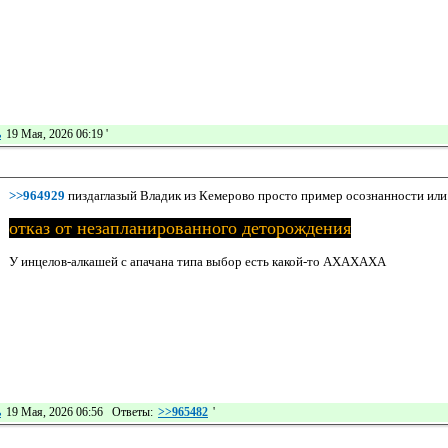
ь
19 Мая, 2026 06:19
'
>>964929
пиздаглазый Владик из Кемерово просто пример осознанности или 
отказ от незапланированного деторождения
У инцелов-алкашей с апачана типа выбор есть какой-то АХАХАХА
ь
19 Мая, 2026 06:56 Ответы:
>>965482
'