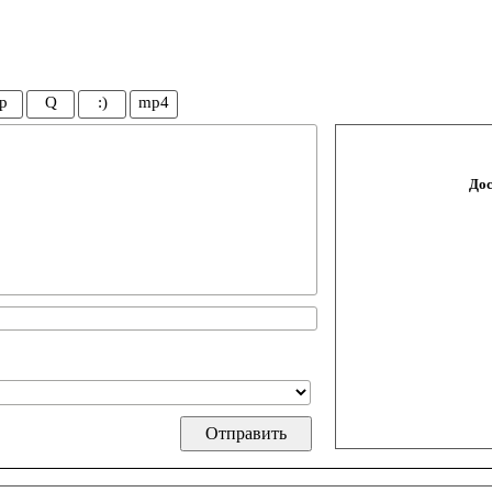
p
Q
:)
mp4
Дос