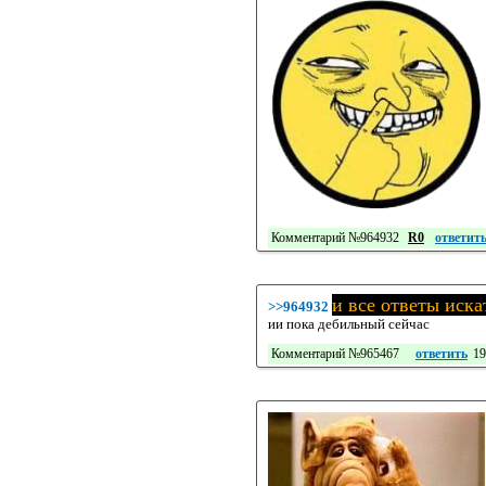
Комментарий №964932
R0
ответит
и все ответы иска
>>964932
ии пока дебильный сейчас
Комментарий №965467
ответить
19