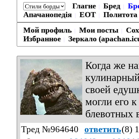
Глагне
Бред
Бр
Апачанопедiя
ЕОТ
Политота
Мой профиль
Мои посты
Сох
Избранное
Зеркало (apachan.ic
Когда же на
кулинарный
своей едуш
могли его к
блевотных 
Тред №964640
ответить
(
8
) 