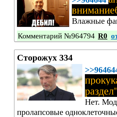
вниманиеб
Влажные фа
Комментарий №964794
R0
о
Сторожух 334
>>96464
прокук
раздел"
Нет. Мод
пролапсовые одноклеточные