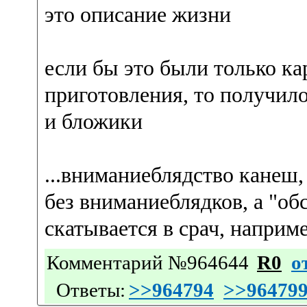
это описание жизни
если бы это были только ка
приготовления, то получило
и бложики
...вниманиеблядство канеш,
без вниманиеблядков, а "об
скатывается в срач, наприм
Комментарий №964644
R0
о
Ответы:
>>964794
>>96479