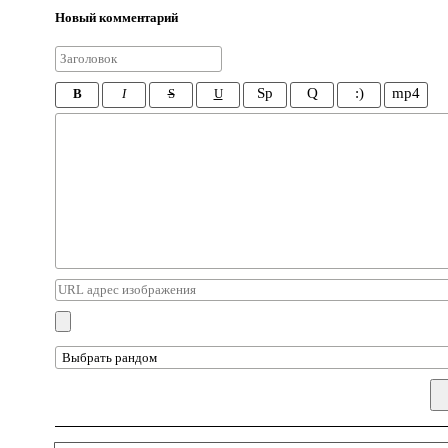
Новый комментарий
Sp
Q
:)
mp4
B
I
S
U