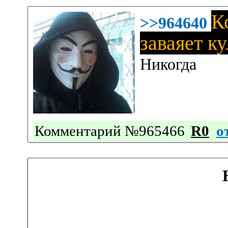
К
>>964640
заваяет к
Никогда
Комментарий №965466
R0
о