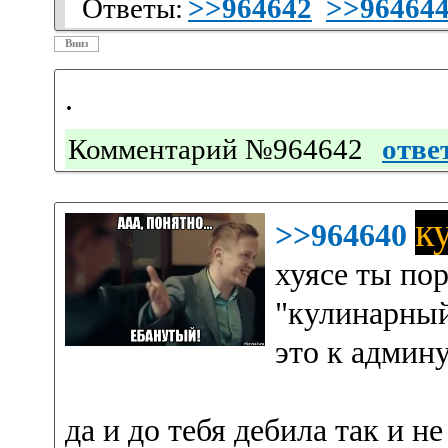
Ответы:
>>964642
>>96464
Вниз
.
Комментарий №964642
отве
к
>>964640
хуясе ты пор
"кулинарный 
это к админу
да и до тебя дебила так и не