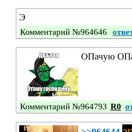
Э
Комментарий №964646
отве
ОПачую ОП
Комментарий №964793
R0
о
а
>>964644