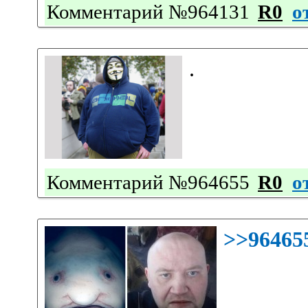
Комментарий №964131
R0
о
.
Комментарий №964655
R0
о
>>96465