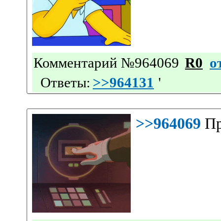
Комментарий №964069
R0
о
Ответы:
>>964131
'
>>964069
Пр