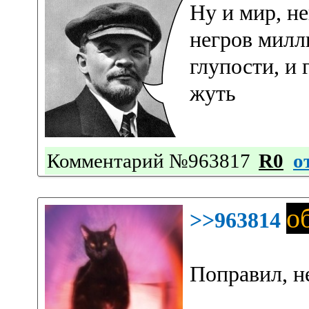
Ну и мир, не
негров милл
глупости, и 
жуть
Комментарий №963817
R0
о
о
>>963814
Поправил, не