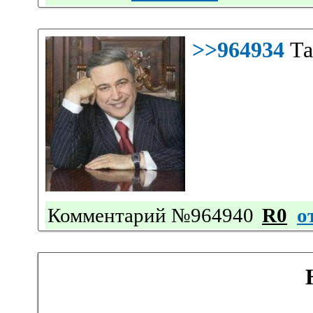
>>964934
Та
Комментарий №964940
R0
о