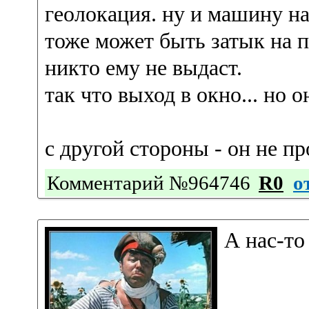
геолокация. ну и машину на
тоже может быть затык на п
никто ему не выдаст.
так что выход в окно... но 
с другой стороны - он не пр
Комментарий №964746
R0
о
А нас-то