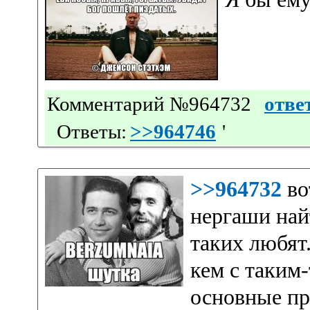
Комментарий №964732
отве
Ответы:
>>964746
'
>>964732
во
нергаши най
таких любят.
кем с таким-
основные про