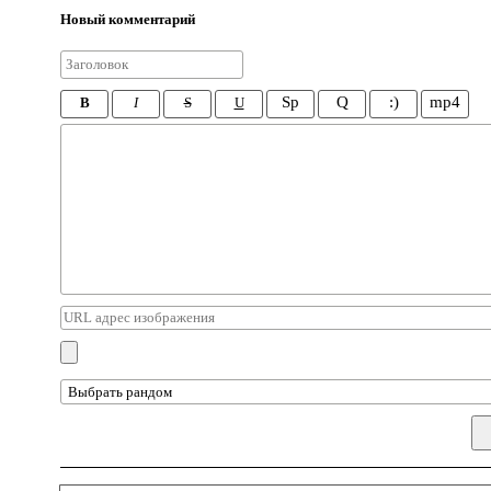
Новый комментарий
Sp
Q
:)
mp4
B
I
S
U