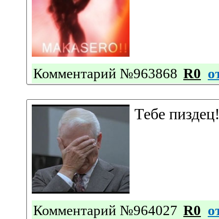
Комментарий №963868
R0
о
Тебе пиздец!
Комментарий №964027
R0
о