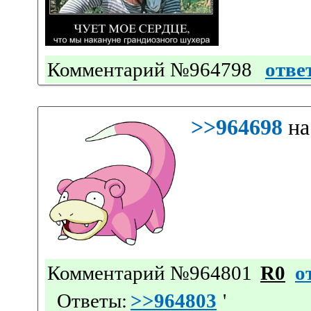
Комментарий №964798
отве
>>964698
на
Комментарий №964801
R0
о
Ответы:
>>964803
'