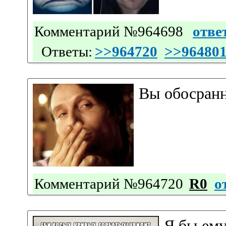
Комментарий №964698
отве
Ответы:
>>964720
>>96480
Вы обосранн
Комментарий №964720
R0
о
Я бы ему