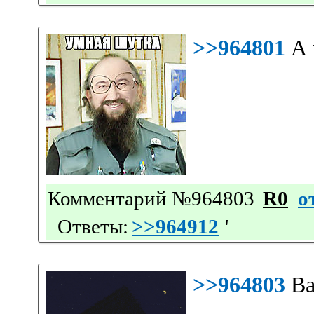
>>964801
А 
Комментарий №964803
R0
о
Ответы:
>>964912
'
>>964803
Ва