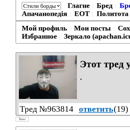
Глагне
Бред
Бр
Апачанопедiя
ЕОТ
Политота
Мой профиль
Мои посты
Сох
Избранное
Зеркало (apachan.ic
Этот тред 
.
Тред №963814
ответить
(
19
)
Вниз