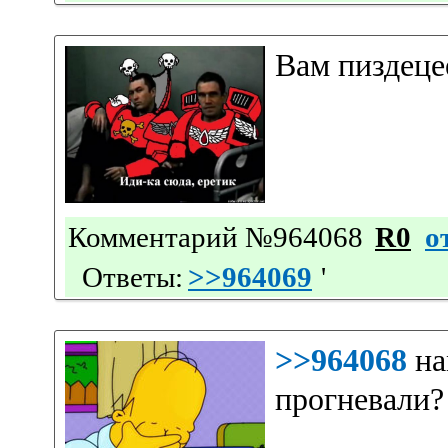
Вам пиздецее
Комментарий №964068
R0
о
Ответы:
>>964069
'
>>964068
на
прогневали?