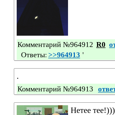
Комментарий №964912
R0
о
Ответы:
>>964913
'
.
Комментарий №964913
отве
Нетее тее!)))