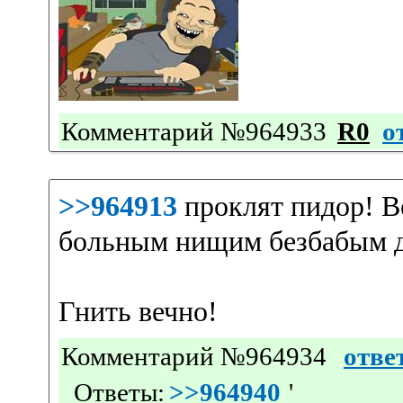
Комментарий №964933
R0
о
>>964913
проклят пидор! 
больным нищим безбабым 
Гнить вечно!
Комментарий №964934
отве
Ответы:
>>964940
'