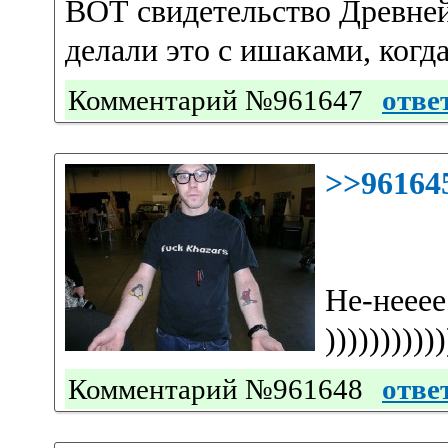
ВОТ свидетельство Древне
делали это с ишаками, когд
Комментарий №961647
отве
>>96164
Не-нееее
))))))))
Комментарий №961648
отве