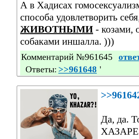
А в Хадисах гомосексуализм
способа удовлетворить себя
ЖИВОТНЫМИ
- козами, 
собаками иншaлла. )))
Комментарий №961645
отве
Ответы:
>>961648
'
>>96164
Да, да. 
ХАЗАРЕ