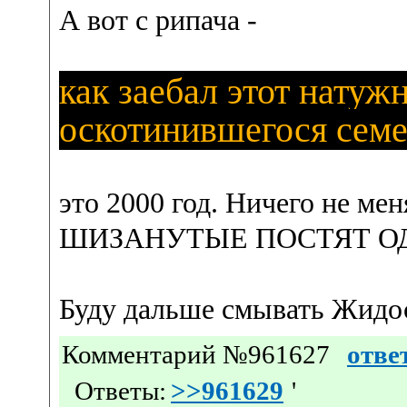
А вот с рипача -
как заебал этот нату
оскотинившегося сем
это 2000 год. Ничего не 
ШИЗАНУТЫЕ ПОСТЯТ ОД
Буду дальше смывать Жидо
Комментарий №961627
отве
Ответы:
>>961629
'