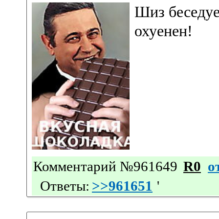
Шиз беседуе
охуенен!
Комментарий №961649
R0
о
Ответы:
>>961651
'