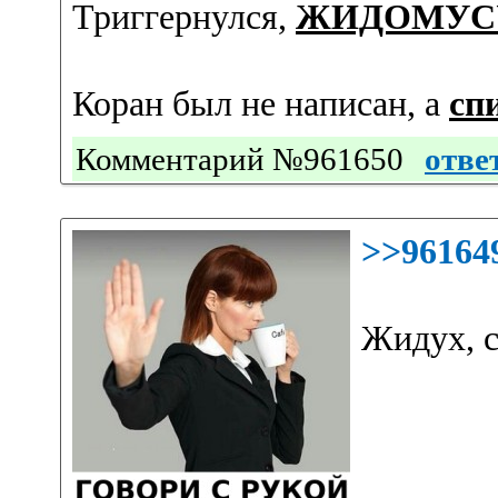
Триггернулся,
ЖИДОМУС
Коран был не написан, а
сп
Комментарий №961650
отве
>>96164
Жидух, 