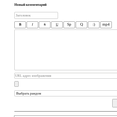
Новый комментарий
Sp
Q
:)
mp4
B
I
S
U