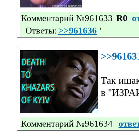
Комментарий №961633
R0
о
Ответы:
>>961636
'
>>96163
Так иша
в "ИЗРА
Комментарий №961634
отве