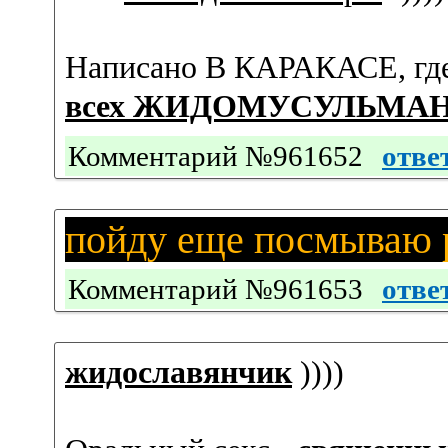
Написано В КАРАКАСЕ, гд
всех ЖИДОМУСУЛЬМА
Комментарий №961652
отве
пойду еще посмываю 
Комментарий №961653
отве
жидославянчик
))))