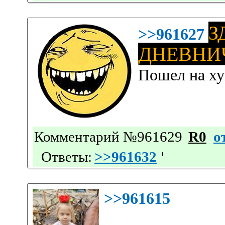
З
>>961627
ДНЕВНИ
Пошел на ху
Комментарий №961629
R0
о
Ответы:
>>961632
'
>>961615