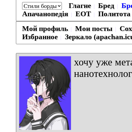
Глагне
Бред
Бр
Апачанопедiя
ЕОТ
Политота
Мой профиль
Мои посты
Сох
Избранное
Зеркало (apachan.ic
хочу уже мет
нанотехнолог