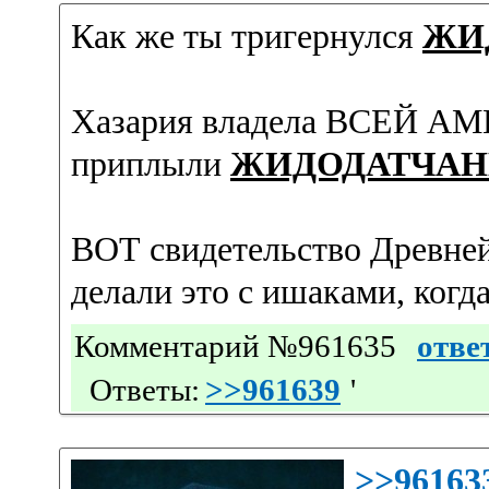
Как же ты тригернулся
ЖИ
Хазария владела ВСЕЙ АМЕ
приплыли
ЖИДОДАТЧАН
ВОТ свидетельство Древне
делали это с ишаками, когд
Комментарий №961635
отве
Ответы:
>>961639
'
>>96163