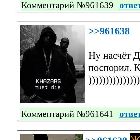
Комментарий №961639
отве
>>961638
Ну насчёт 
поспорил. К
)))))))))))))))
Комментарий №961641
отве
Ж