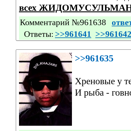
всех ЖИДОМУСУЛЬМА
Комментарий №961638
отве
Ответы:
>>961641
>>96164
>>961635
Хреновые у т
И рыба - говн