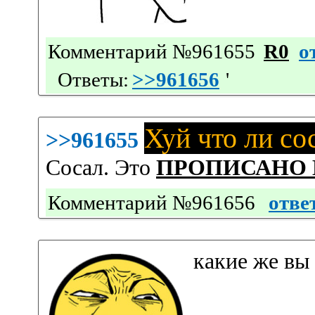
Комментарий №961655
R0
о
Ответы:
>>961656
'
Хуй что ли со
>>961655
Сосал. Это
ПРОПИСАНО 
Комментарий №961656
отве
какие же вы