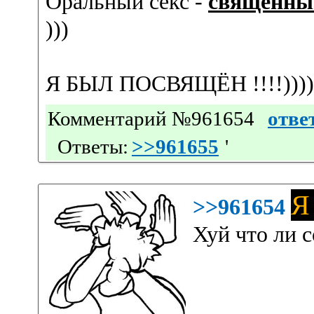
Оральный секс -
священны
)))
Я БЫЛ ПОСВЯЩЁН !!!!))))
Комментарий №961654
отве
Ответы:
>>961655
'
Я
>>961654
Хуй что ли 