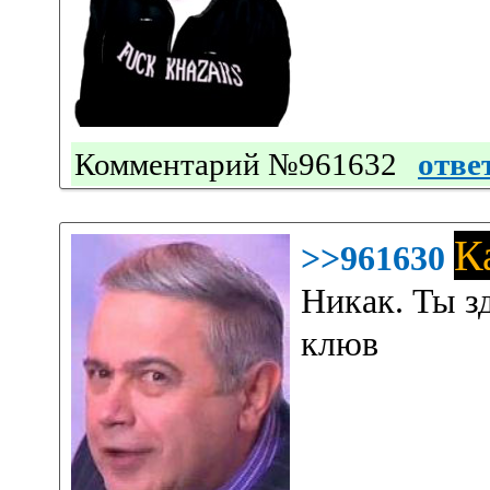
Комментарий №961632
отве
К
>>961630
Никак. Ты зд
клюв