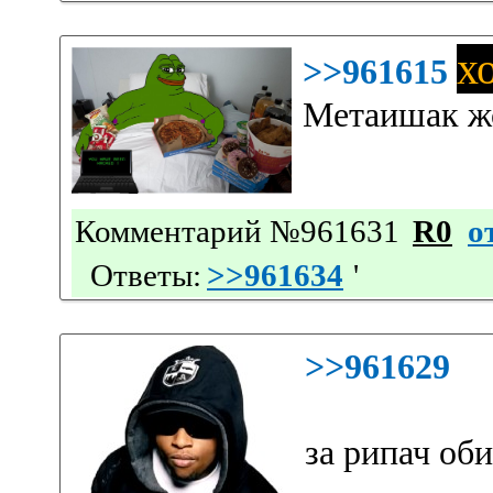
х
>>961615
Метаишак ж
Комментарий №961631
R0
о
Ответы:
>>961634
'
>>961629
за рипач об