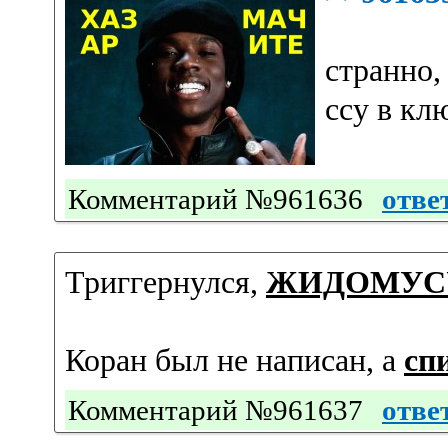
странно,
ссу в кл
Комментарий №961636
отве
Триггернулся,
ЖИДОМУС
Коран был не написан, а
сп
Комментарий №961637
отве