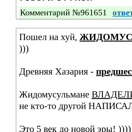
Комментарий №961651
отве
Пошел на хуй,
ЖИДОМУС
)))
Древняя Хазария -
предшес
Жидомусульмане
ВЛАДЕЛ
не кто-то другой НАПИСА
Это
5 век до новой эры
! ))))