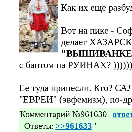
Как их еще разбу
Вот на пике - Со
делает ХАЗАРС
"ВЫШИВАНКЕ
с бантом на РУИНАХ? )))))))))
Ее туда принесли. Кто? С
"ЕВРЕИ" (эвфемизм), по-д
Комментарий №961630
отве
Ответы:
>>961633
'