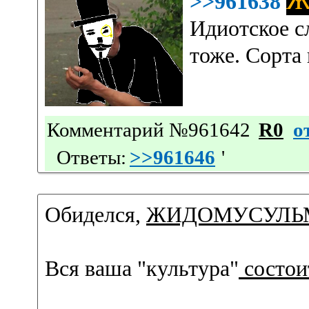
>>961638
Идиотское с
тоже. Сорта 
Комментарий №961642
R0
о
Ответы:
>>961646
'
Обиделся,
ЖИДОМУСУЛЬ
Вся ваша "культура"
состои