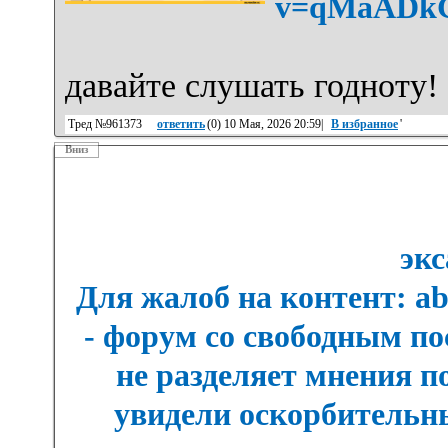
v=qMaADk
давайте слушать годноту!
Тред №961373
ответить
(
0
) 10 Мая, 2026 20:59|
В избранное
'
Вниз
экс
Для жалоб на контент: a
- форум со свободным п
не разделяет мнения п
увидели оскорбительны