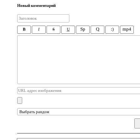
Новый комментарий
Sp
Q
:)
mp4
B
I
S
U