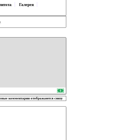
литота
Галерея
)
овые комментарии отображаются снизу