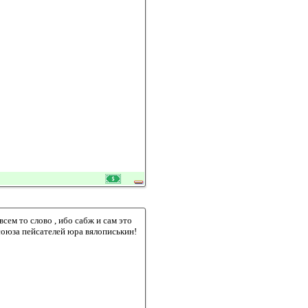
сем то слово , ибо сабж и сам это
 союза пейсателей юра вялописькин!