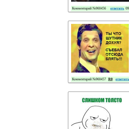
Комментарий №960456
ответить
09
Комментарий №960457
R0
ответит