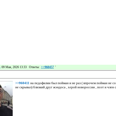
ь
09 Мая, 2026 13:33 Ответы:
>>960457
'
>>960411
на педофилии был пойман и не раз ( впрочем пойман не сов
не скрывал) близкий друг жэндоса , херой новороссии , поэт и член