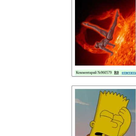
Комментарий №960579
R0
ответит