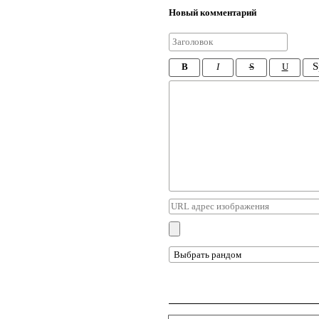
Новый комментарий
S
B
I
S
U