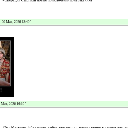
- Операция СВЫ или новые приключения контрактника
ь
09 Мая, 2026 13:40
'
 Мая, 2026 16:19
'
Ебал Матвеева. Ебал кошек, собак, продавщиц, врачих прямо во время опера