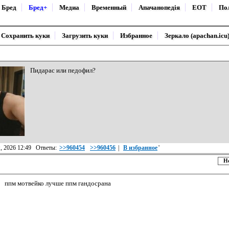
Бред
Бред+
Медиа
Временный
Апачанопедiя
ЕОТ
По
Сохранить куки
Загрузить куки
Избранное
Зеркало (apachan.icu
Пидарас или педофил?
я, 2026 12:49 Ответы:
>>960454
>>960456
|
В избранное
'
Н
ппм мотвейко лучше ппм гандосрана