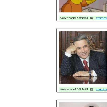
Комментарий №960583
R0
ответит
Комментарий №960599
R0
ответит