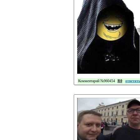
Комментарий №960454
R0
ответит