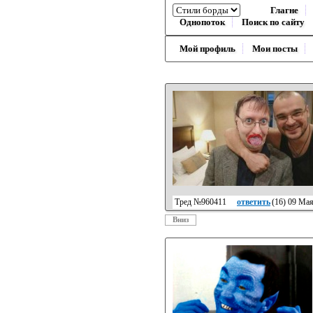
Глагне
Однопоток
Поиск по сайту
Мой профиль
Мои посты
Тред №960411
ответить
(
16
) 09 Ма
Вниз