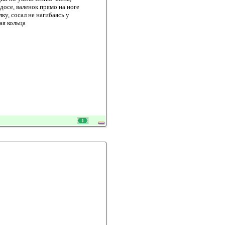
осе, валенок прямо на ноге
у, сосал не нагибаясь у
ая кольца