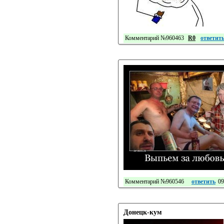
Комментарий №960463
R0
ответит
Комментарий №960546
ответить
09
Донецк-кум