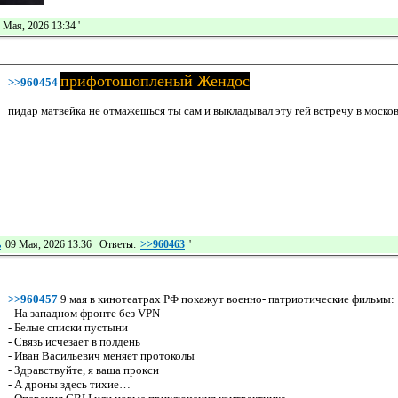
 Мая, 2026 13:34
'
прифотошопленый Жендос
>>960454
пидар матвейка не отмажешься ты сам и выкладывал эту гей встречу в моско
ь
09 Мая, 2026 13:36 Ответы:
>>960463
'
>>960457
9 мая в кинотеатрах РФ покажут военно- патриотические фильмы:
- На западном фронте без VPN
- Белые списки пустыни
- Связь исчезает в полдень
- Иван Васильевич меняет протоколы
- Здравствуйте, я ваша прокси
- А дроны здесь тихие…