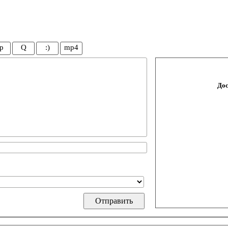
p
Q
:)
mp4
Дос