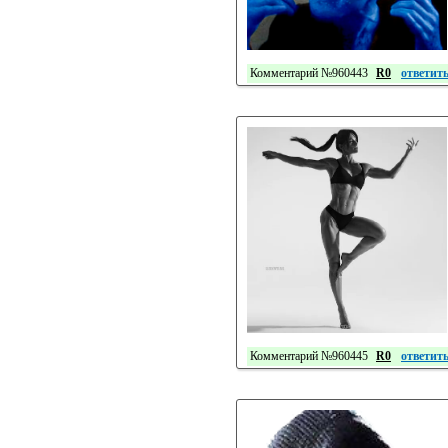
Комментарий №960443
R0
ответит
Комментарий №960445
R0
ответит