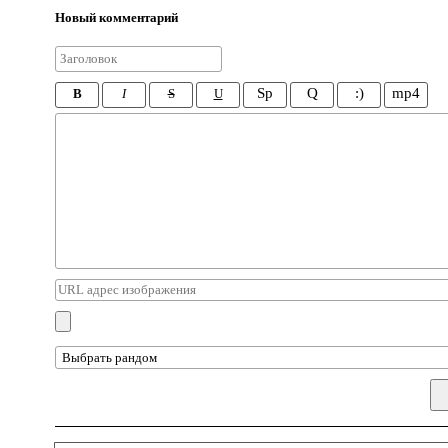
Новый комментарий
Sp
Q
:)
mp4
B
I
S
U