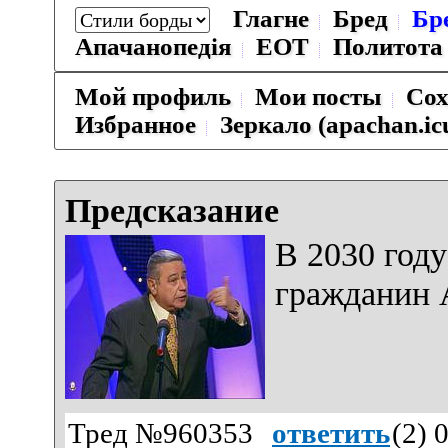
Глагне
Бред
Бр
Апачанопедiя
ЕОТ
Политота
Мой профиль
Мои посты
Сох
Избранное
Зеркало (apachan.ic
Предсказание
В 2030 году
гражданин 
Тред №960353
ответить
(
2
) 