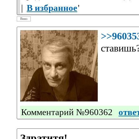
|
В избранное
'
Вниз
>>96035
ставишь
Комментарий №960362
отве
Здратитя!