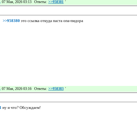
ь
07 Мая, 2026 03:13 Ответы:
>>958381
'
>>958380
это ссылка откуда паста опа-пидора
ь
07 Мая, 2026 03:16 Ответы:
>>958383
'
1
ну и что? Обсуждаем!