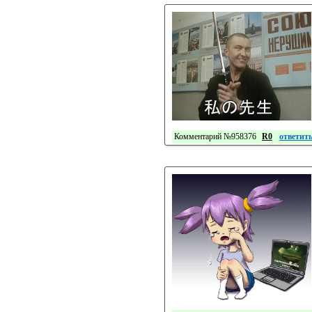
Комментарий №958376
R0
ответит