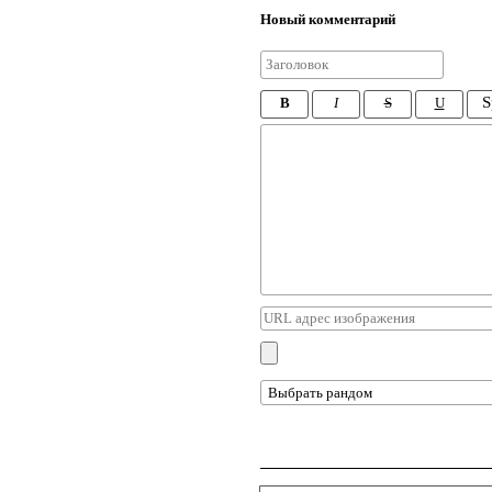
Новый комментарий
S
B
I
S
U