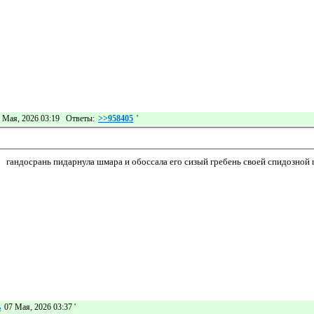
 Мая, 2026 03:19 Ответы:
>>958405
'
гандосрань пидарнула шмара и обоссала его сизый гребень своей спидозной
ь
07 Мая, 2026 03:37
'