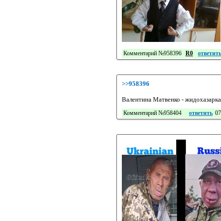
Комментарий №958396
R0
ответит
>>958396
Валентина Матвенко - жидохазарка
Комментарий №958404
ответить
07