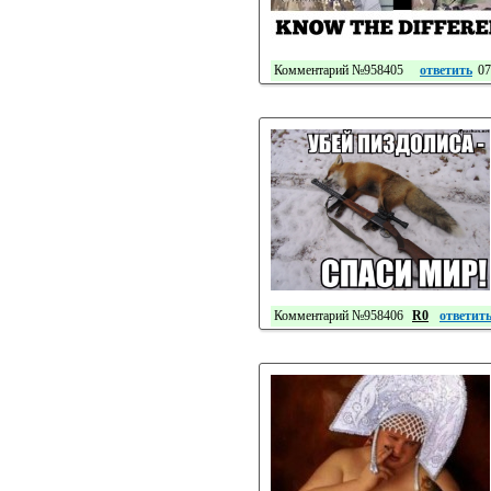
Комментарий №958405
ответить
07
Комментарий №958406
R0
ответит