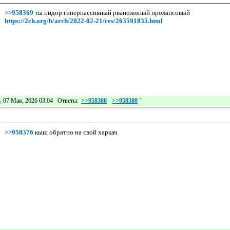
>>958369
ты пидор гиперпассивный рваножопый пролапсовый
https://2ch.org/b/arch/2022-02-21/res/263591835.html
ь
07 Мая, 2026 03:04 Ответы:
>>958380
>>958380
'
>>958376
кыш обратно на свой харкач