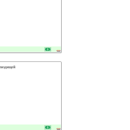
 пиздищей