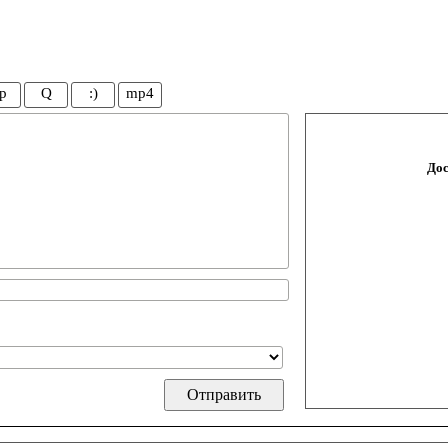
p
Q
:)
mp4
Дос