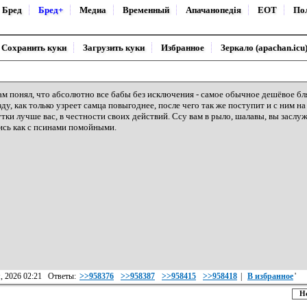
Бред
Бред+
Медиа
Временный
Апачанопедiя
ЕОТ
По
Сохранить куки
Загрузить куки
Избранное
Зеркало (apachan.icu
ам понял, что абсолютно все бабы без исключения - самое обычное дешёвое бля
зду, как только узреет самца повыгоднее, после чего так же поступит и с ним 
тки лучше вас, в честности своих действий. Ссу вам в рыло, шалавы, вы засл
сь как с псинами помойными.
я, 2026 02:21 Ответы:
>>958376
>>958387
>>958415
>>958418
|
В избранное
'
Н