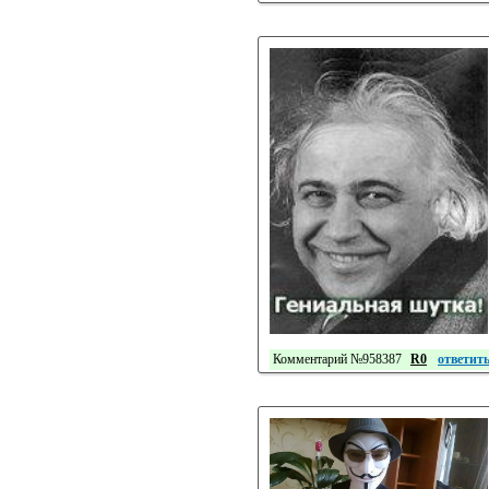
Комментарий №958387
R0
ответит