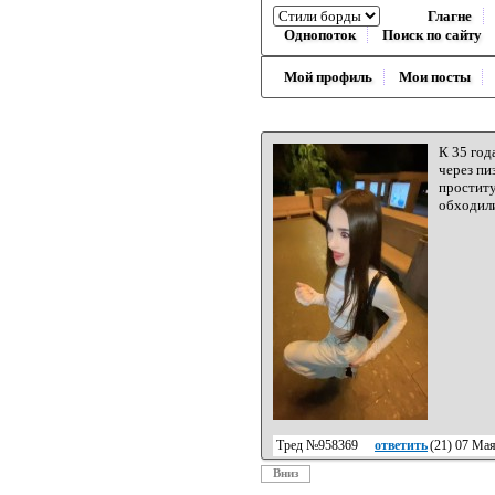
Глагне
Однопоток
Поиск по сайту
Мой профиль
Мои посты
К 35 год
через пи
проститу
обходили
Тред №958369
ответить
(
21
) 07 Ма
Вниз