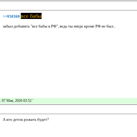
все бабы
>>958369
забыл добавить "все бабы в РФ", ведь ты нигде кроме РФ не был...
ь
07 Мая, 2026 03:52
'
А кто деток рожать будет?