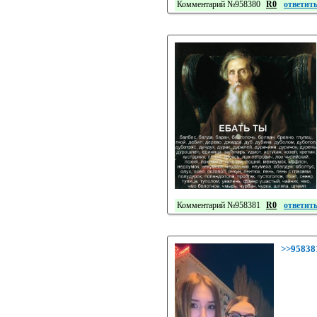
Комментарий №958380
R0
ответит
Комментарий №958381
R0
ответит
>>95838