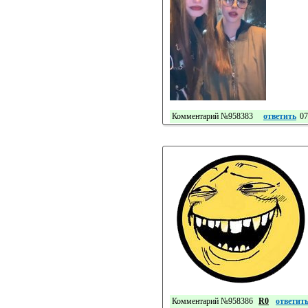
Комментарий №958383
ответить
07
Комментарий №958386
R0
ответит