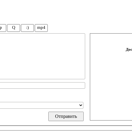
p
Q
:)
mp4
Дос