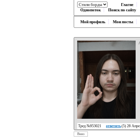
Глагне
Однопоток
Поиск по сайту
Мой профиль
Мои посты
Тред №953021
ответить
(
5
) 28 Апре
Вниз