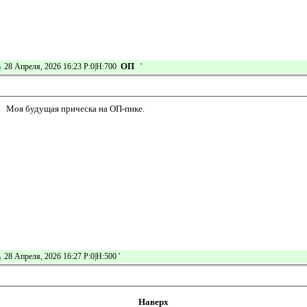
ОП
ь
28 Апреля, 2026 16:23 Р:0|Н:700
'
Моя будущая прическа на ОП-пике.
ь
28 Апреля, 2026 16:27 Р:0|Н:500
'
Наверх