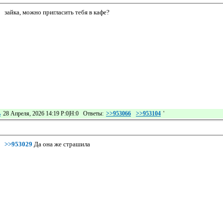
зайка, можно пригласить тебя в кафе?
ь
28 Апреля, 2026 14:19 Р:0|Н:0 Ответы:
>>953066
>>953104
'
>>953029
Да она же страшила