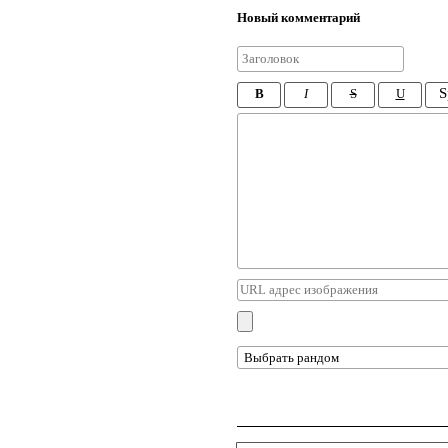
Новый комментарий
S
B
I
S
U