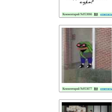
Комментарий №953066
R0
ответит
Комментарий №953077
R0
ответит