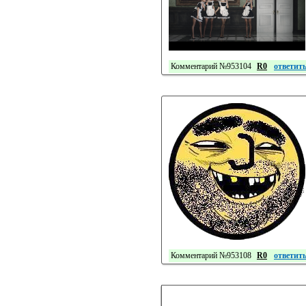
Комментарий №953104
R0
ответит
Комментарий №953108
R0
ответит