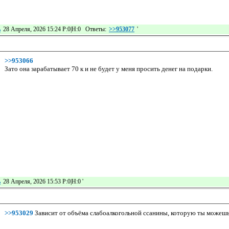
ь
28 Апреля, 2026 15:24 Р:0|Н:0 Ответы:
>>953077
'
>>953066
Зато она зарабатывает 70 к и не будет у меня просить денег на подарки.
ь
28 Апреля, 2026 15:53 Р:0|Н:0
'
>>953029
Зависит от объёма слабоалкогольной ссанины, которую ты можешь