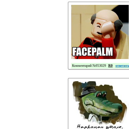
Комментарий №953029
R0
ответит