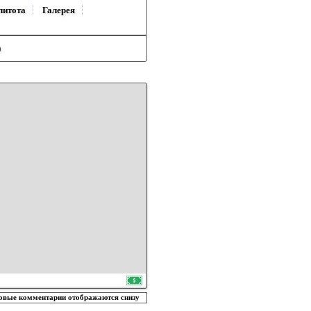
литота
Галерея
)
овые комментарии отображаются снизу