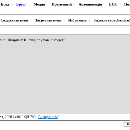
Бред
Бред+
Медиа
Временный
Апачанопедiя
ЕОТ
По
Сохранить куки
Загрузить куки
Избранное
Зеркало (apachan.icu
/sup Шпарчан! Я - тян, пруфов не будет!
ля, 2026 14:06 Р:0|Н:700|
В избранное
'
Н