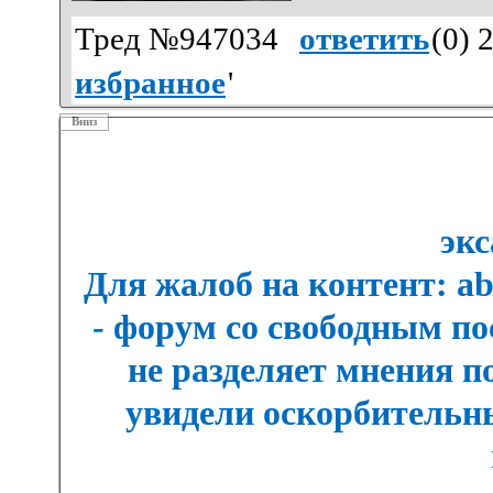
Тред №947034
ответить
(
0
) 
избранное
'
Вниз
экс
Для жалоб на контент: a
- форум со свободным п
не разделяет мнения п
увидели оскорбительны