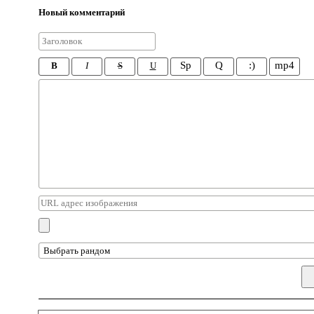
Новый комментарий
Sp
Q
:)
mp4
B
I
S
U