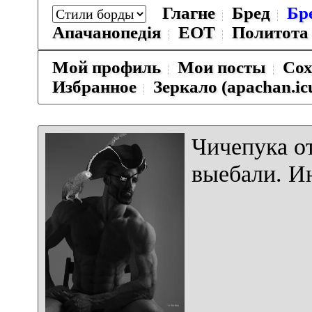
Глагне
Бред
Бр
Апачанопедiя
ЕОТ
Политота
Мой профиль
Мои посты
Сох
Избранное
Зеркало (apachan.ic
Чичепука о
выебали. И