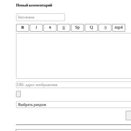
Новый комментарий
Sp
Q
:)
mp4
B
I
S
U