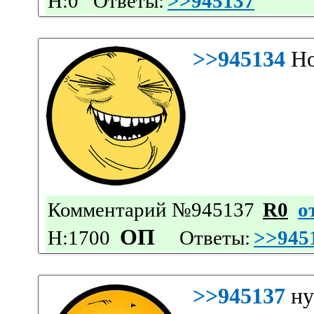
Н:0 Ответы:
>>945137
'
>>945134
Но
Комментарий №945137
R0
о
ОП
Н:1700
Ответы:
>>945
>>945137
ну