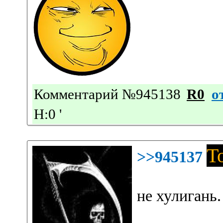
Комментарий №945138
R0
о
Н:0
'
Т
>>945137
не хулигань.