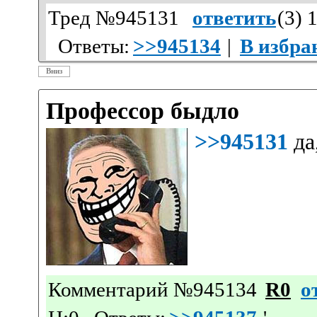
Тред №945131
ответить
(
3
) 
Ответы:
>>945134
|
В избра
Вниз
Профессор быдло
>>945131
да,
Комментарий №945134
R0
о