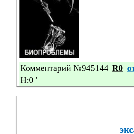
Комментарий №945144
R0
о
Н:0
'
экс