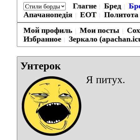
Глагне
Бред
Бр
Апачанопедiя
ЕОТ
Политота
Мой профиль
Мои посты
Сох
Избранное
Зеркало (apachan.ic
Унтерок
Я питух.