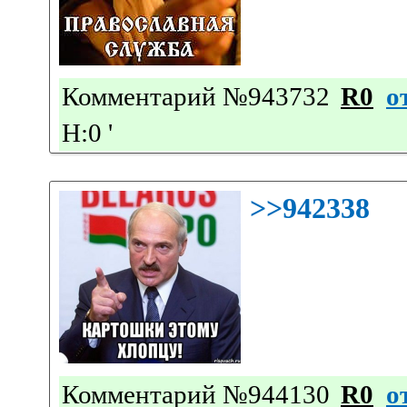
Комментарий №943732
R0
о
Н:0
'
>>942338
Комментарий №944130
R0
о