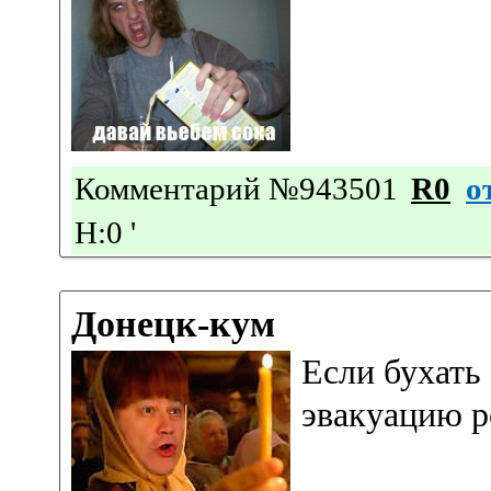
Комментарий №943501
R0
о
Н:0
'
Донецк-кум
Если бухать 
эвакуацию р