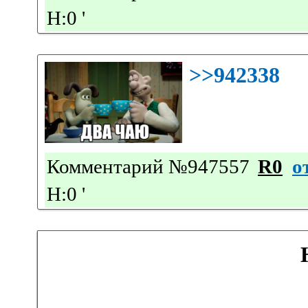
Н:0
'
>>942338
Комментарий №947557
R0
о
Н:0
'