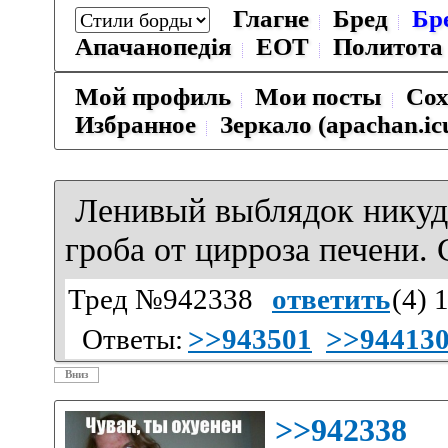
Глагне
Бред
Бр
Апачанопедiя
ЕОТ
Политота
Мой профиль
Мои посты
Сох
Избранное
Зеркало (apachan.ic
Ленивый выблядок никуда
гроба от цирроза печени. 
Тред №942338
ответить
(
4
) 
Ответы:
>>943501
>>94413
Вниз
>>942338