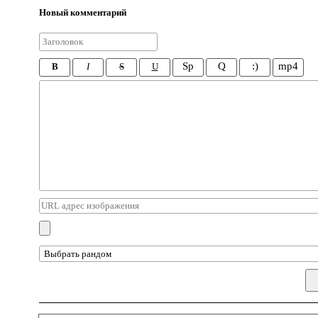
Новый комментарий
Sp
Q
:)
mp4
B
I
S
U