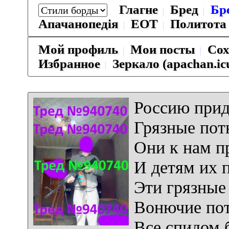
Глагне
Бред
Бр
Апачанопедiя
ЕОТ
Политота
Мой профиль
Мои посты
Сох
Избранное
Зеркало (apachan.ic
Россию прид
Грязные пот
Они к нам п
И детям их 
Эти грязные
Вонючие по
Все спидом 