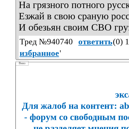
На грязного потного русс
Езжай в свою сраную рос
И обезьян своим СВО гру
Тред №940740
ответить
(
0
) 
избранное
'
Вниз
экс
Для жалоб на контент: a
- форум со свободным п
не разделяет мнения п