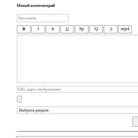
Новый комментарий
Sp
Q
:)
mp4
B
I
S
U