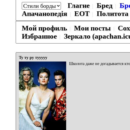
Глагне
Бред
Бр
Апачанопедiя
ЕОТ
Политота
Мой профиль
Мои посты
Сох
Избранное
Зеркало (apachan.ic
Ту ту ру тууууу
Школота даже не догадывается кто 