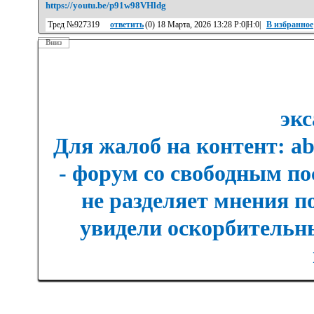
https://youtu.be/p91w98VHldg
Тред №927319
ответить
(
0
) 18 Марта, 2026 13:28 Р:0|Н:0|
В избранное
Вниз
экс
Для жалоб на контент: a
- форум со свободным п
не разделяет мнения п
увидели оскорбительны