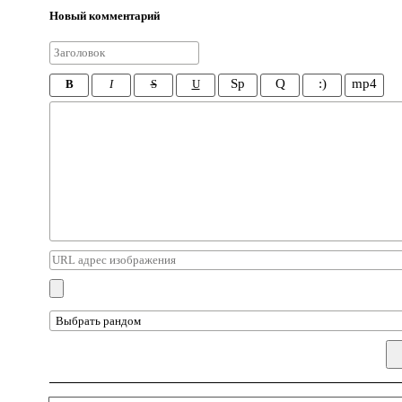
Новый комментарий
Sp
Q
:)
mp4
B
I
S
U