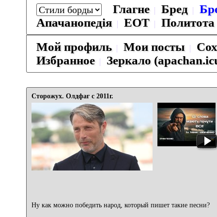
Глагне
Бред
Бр
Апачанопедiя
ЕОТ
Политота
Мой профиль
Мои посты
Сох
Избранное
Зеркало (apachan.ic
Сторожух. Олдфаг с 2011г.
Ну как можно победить народ, который пишет такие песни?