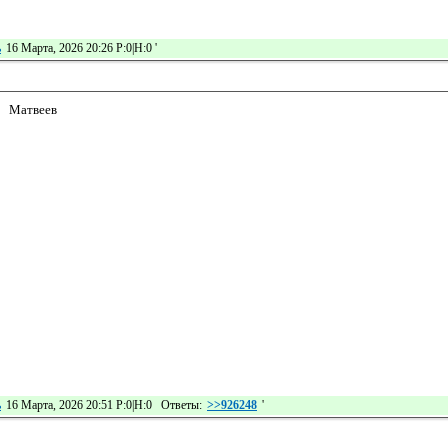
ь
16 Марта, 2026 20:26 Р:0|Н:0
'
Матвеев
ь
16 Марта, 2026 20:51 Р:0|Н:0 Ответы:
>>926248
'