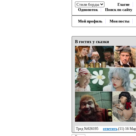
Глагне
Однопоток
Поиск по сайту
Мой профиль
Мои посты
В гостях у сказки
Тред №926195
ответить
(
11
) 16 Мар