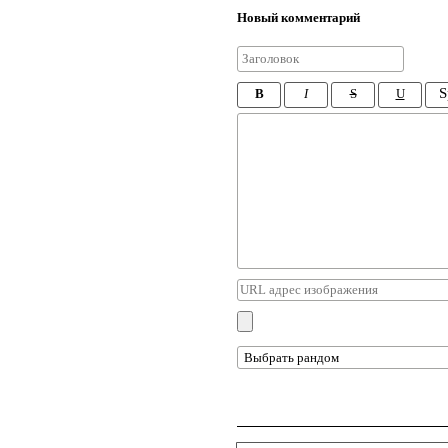
Новый комментарий
S
B
I
S
U