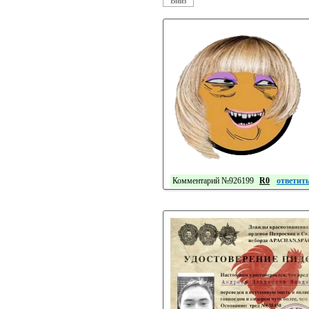
Вниз
Комментарий №926199
R0
ответит