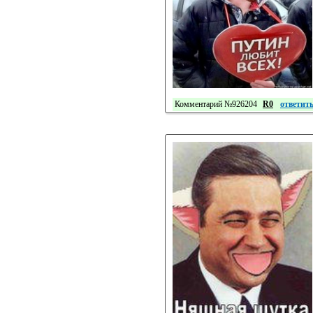
Комментарий №926204
R0
ответит