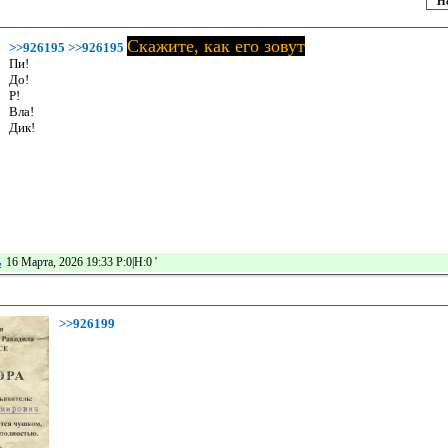
Н
Скажите, как его зовут
>>926195
>>926195
Пи!
До!
Р!
Вла!
Дик!
ь
16 Марта, 2026 19:33 Р:0|Н:0
'
>>926199