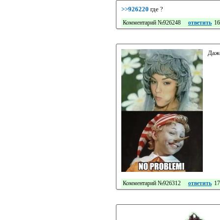
>>926220
где ?
Комментарий №926248
ответить
16
Даже
Комментарий №926312
ответить
17