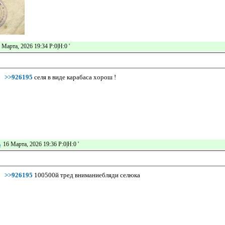
 Марта, 2026 19:34 Р:0|Н:0
'
>>926195
селя в виде карабаса хорош !
ь
16 Марта, 2026 19:36 Р:0|Н:0
'
>>926195
100500й тред вниманиебляди селюка