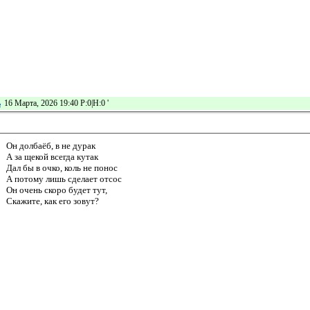
ь
16 Марта, 2026 19:40 Р:0|Н:0
'
Он долбаёб, в не дурак
А за щекой всегда кутак
Дал бы в очко, коль не понос
А потому лишь сделает отсос
Он очень скоро будет тут,
Скажите, как его зовут?