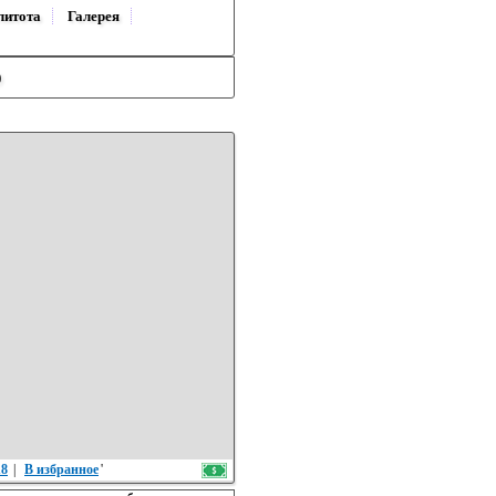
литота
Галерея
)
18
|
В избранное
'