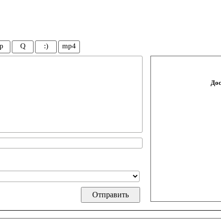
p
Q
:)
mp4
Дос