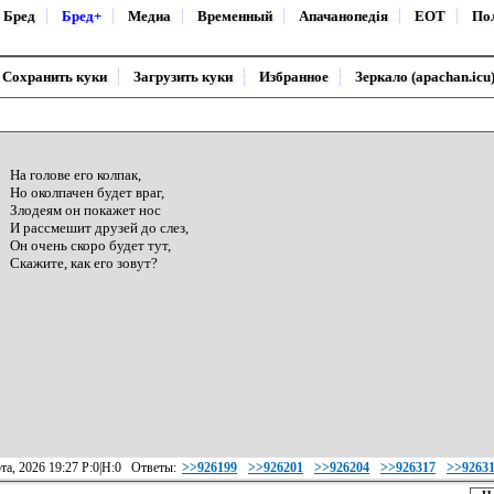
Бред
Бред+
Медиа
Временный
Апачанопедiя
ЕОТ
По
Сохранить куки
Загрузить куки
Избранное
Зеркало (apachan.icu
На голове его колпак,
Но околпачен будет враг,
Злодеям он покажет нос
И рассмешит друзей до слез,
Он очень скоро будет тут,
Скажите, как его зовут?
та, 2026 19:27 Р:0|Н:0 Ответы:
>>926199
>>926201
>>926204
>>926317
>>9263