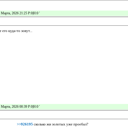
 Марта, 2026 21:25 Р:0|Н:0
'
 его куда-то зовут...
 Марта, 2026 00:39 Р:0|Н:0
'
>>926195
сколько жи золотых уже проебал?