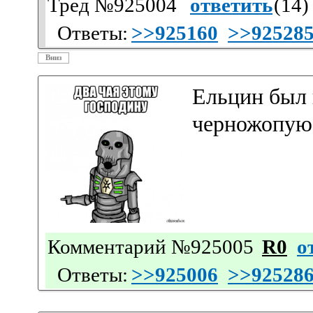
Тред №925004
ответить
(
14
)
Ответы:
>>925160
>>92528
Вниз
Ельцин был п
черножопую
Комментарий №925005
R0
о
Ответы:
>>925006
>>92528