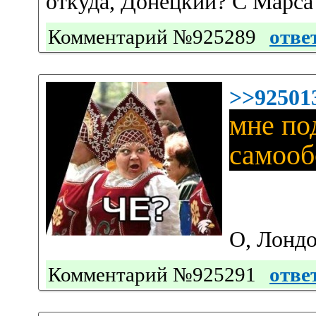
откуда, Донецкий? С Марса
Комментарий №925289
отве
>>92501
мне по
самооб
О, Лондо
Комментарий №925291
отве