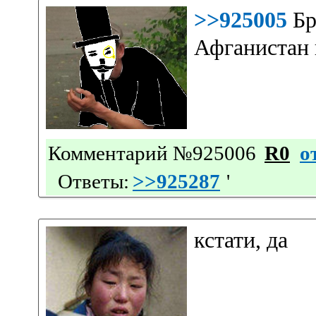
>>925005
Бр
Афганистан 
Комментарий №925006
R0
о
Ответы:
>>925287
'
кстати, да