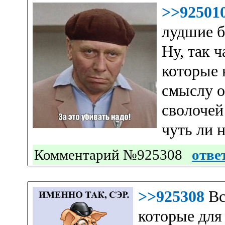
>>92501
лудшие б
Ну, так ч
которые 
смыслу о
сволочей
чуть ли н
Комментарий №925308
отве
>>925308
Вс
которые для