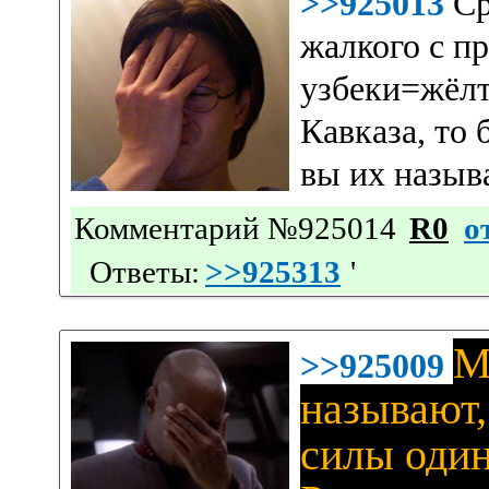
>>925013
Ср
жалкого с п
узбеки=жёлт
Кавказа, то
вы их назыв
Комментарий №925014
R0
о
Ответы:
>>925313
'
М
>>925009
называют,
силы один