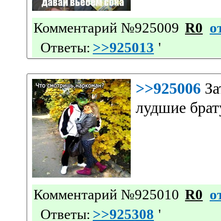
Комментарий №925009
R0
о
Ответы:
>>925013
'
>>925006
За
лудшие брат
Комментарий №925010
R0
о
Ответы:
>>925308
'