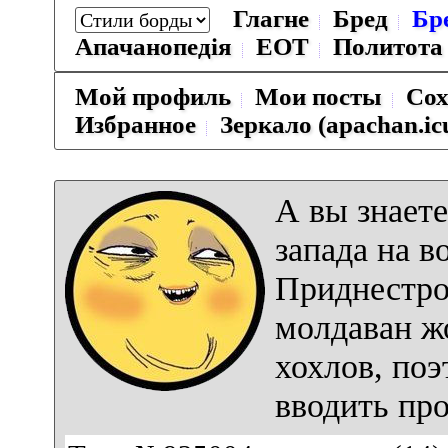
Глагне
Бред
Бр
Апачанопедiя
ЕОТ
Политота
Мой профиль
Мои посты
Сох
Избранное
Зеркало (apachan.ic
А вы знает
запада на в
Приднестро
молдаван ж
хохлов, поэ
вводить пр