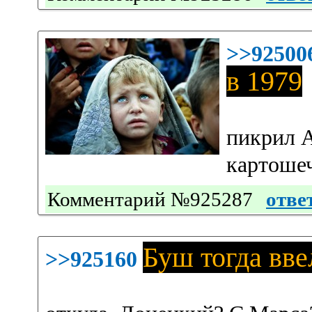
>>92500
в 1979
пикрил А
картошеч
Комментарий №925287
отве
Буш тогда вв
>>925160