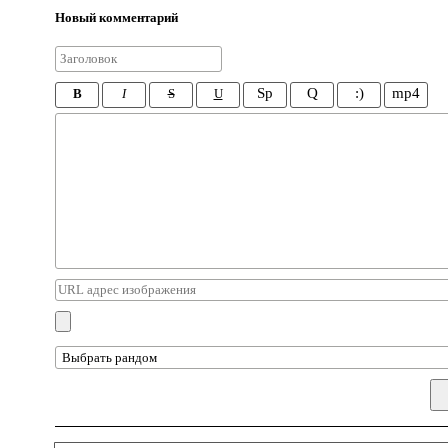
Новый комментарий
Sp
Q
:)
mp4
B
I
S
U