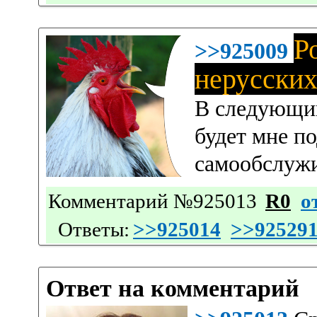
Р
>>925009
нерусских
В следующий
будет мне п
самообслужи
Комментарий №925013
R0
о
Ответы:
>>925014
>>92529
Ответ на комментарий