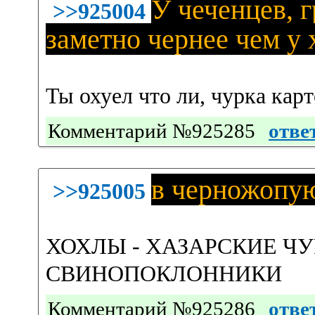
У чеченцев, 
>>925004
заметно чернее чем у 
Ты охуел что ли, чурка кар
Комментарий №925285
отве
в черножопу
>>925005
ХОХЛЫ - ХАЗАРСКИЕ Ч
СВИНОПОКЛОННИКИ
Комментарий №925286
отве