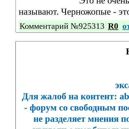
Это не очен
называют. Черножопые - эт
Комментарий №925313
R0
о
экс
Для жалоб на контент: a
- форум со свободным п
не разделяет мнения п