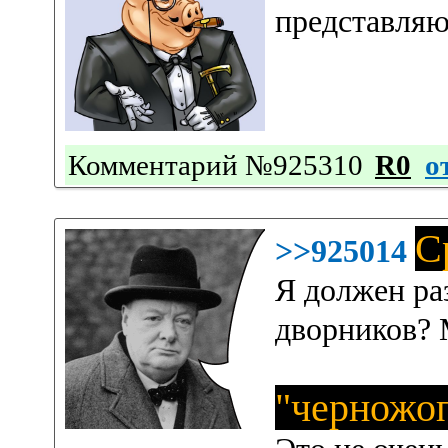
представляю
Комментарий №925310
R0
о
С
>>925014
Я должен ра
дворников? 
"черножоп