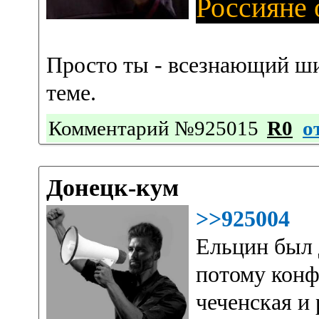
Россияне 
Просто ты - всезнающий ш
теме.
Комментарий №925015
R0
о
Донецк-кум
>>925004
Ельцин был 
потому конф
чеченская и 