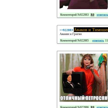
Комментарий №922883
R0
ответит
Аваков и Тимоше
>>922883
Авакян и Григян
Комментарий №922885
ответить
11
Комментарий №922886
R0
ответит