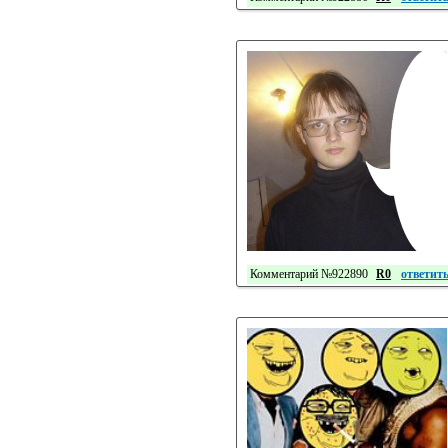
Комментарий №922890
R0
ответит