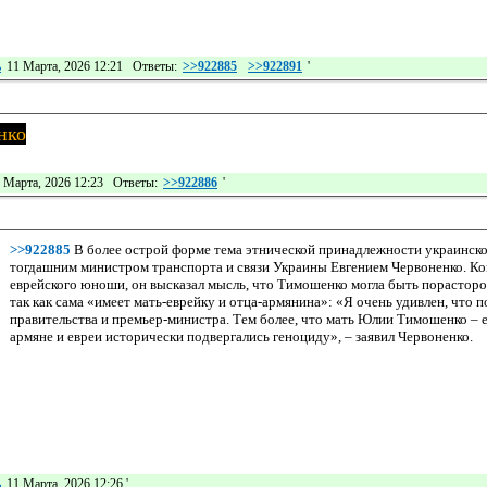
ь
11 Марта, 2026 12:21 Ответы:
>>922885
>>922891
'
нко
 Марта, 2026 12:23 Ответы:
>>922886
'
>>922885
В более острой форме тема этнической принадлежности украинско
тогдашним министром транспорта и связи Украины Евгением Червоненко. Ко
еврейского юноши, он высказал мысль, что Тимошенко могла быть порастор
так как сама «имеет мать-еврейку и отца-армянина»: «Я очень удивлен, что 
правительства и премьер-министра. Тем более, что мать Юлии Тимошенко – е
армяне и евреи исторически подвергались геноциду», – заявил Червоненко.
ь
11 Марта, 2026 12:26
'