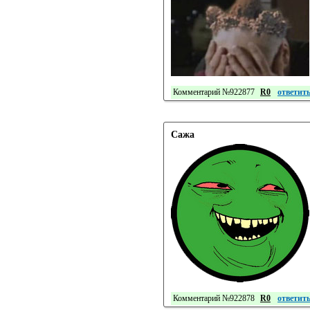
Комментарий №922877
R0
ответит
Сажа
Комментарий №922878
R0
ответит