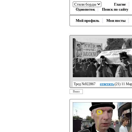
Глагне
Однопоток
Поиск по сайту
Мой профиль
Мои посты
Тред №922867
ответить
(
21
) 11 Ма
Вниз