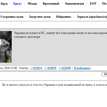
Бред
Бред+
Медиа
Временный
Апачанопедiя
ЕОТ
По
Сохранить куки
Загрузить куки
Избранное
Зеркало (apachan.icu
Украина вступает в ЕС, значит всё таки правы были те кто выходил
союзного договора
рта, 2026 12:00 Ответы:
>>922874
>>922876
>>922930
|
В избранное
'
Н
Ну я ничего плохого в том что Украина стала независимой не вижу, в этом я 