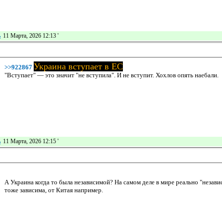
ь
11 Марта, 2026 12:13
'
Украина вступает в ЕС
>>922867
"Вступает" — это значит "не вступила". И не вступит. Хохлов опять наебали.
ь
11 Марта, 2026 12:15
'
А Украина когда то была независимой? На самом деле в мире реально "незави
тоже зависима, от Китая например.