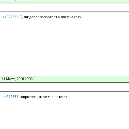
>>922883
О, пиздобол-копротоля вышел на связь
ь
11 Марта, 2026 12:38
'
>>922883
копротоля , на те харч в клюв