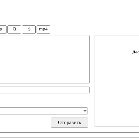
p
Q
:)
mp4
Дос