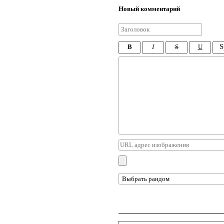
Новый комментарий
S
B
I
S
U