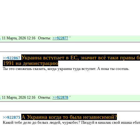
ь
11 Марта, 2026 12:16 Ответы:
>>922877
'
Украина вступает в ЕС, значит всё таки правы б
>>922867
1991 на демонстрацию
Ты это сможешь сказать, когда украина туда вступит. А пока ты сосешь.
ь
11 Марта, 2026 12:16 Ответы:
>>922878
'
А Украина когда то была независимой?
>>922875
Какой тебе дело до белых людей, чуркобес? Пиздуй в кишлак свой ишака ебат