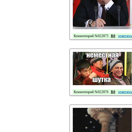
Комментарий №922875
R0
ответит
Комментарий №922876
R0
ответит