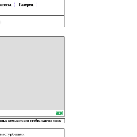
литота
Галерея
)
овые комментарии отображаются снизу
ю мастурбеками