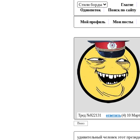
Глагне
Однопоток
Поиск по сайту
Мой профиль
Мои посты
Тред №922131
ответить
(
4
) 10 Март
Вниз
удивительный человек этот президе