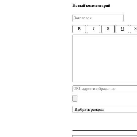
Новый комментарий
S
B
I
S
U