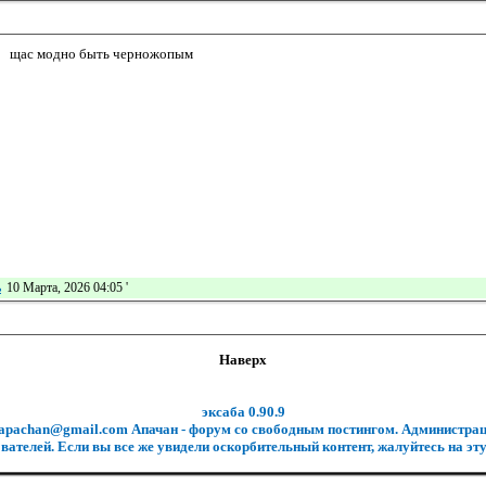
щас модно быть черножопым
ь
10 Марта, 2026 04:05
'
Наверх
эксаба 0.90.9
.apachan@gmail.com Апачан - форум со свободным постингом. Администрац
вателей. Если вы все же увидели оскорбительный контент, жалуйтесь на эту