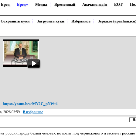
Бред
Бред+
Медиа
Временный
Апачанопедiя
ЕОТ
По
Сохранить куки
Загрузить куки
Избранное
Зеркало (apachan.icu
https://youtu.be/cMY2C_pNWt4
а, 2026 03:59|
В избранное
'
Н
нт россии, вроде белый человек, но косит под черножопого и заселяет росси