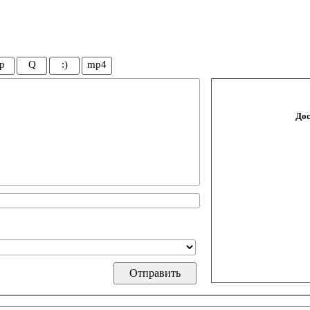
p
Q
:)
mp4
Дос