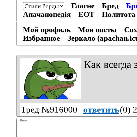
Глагне
Бред
Бр
Апачанопедiя
ЕОТ
Политота
Мой профиль
Мои посты
Сох
Избранное
Зеркало (apachan.ic
Как всегда 
Тред №916000
ответить
(
0
) 
Вниз