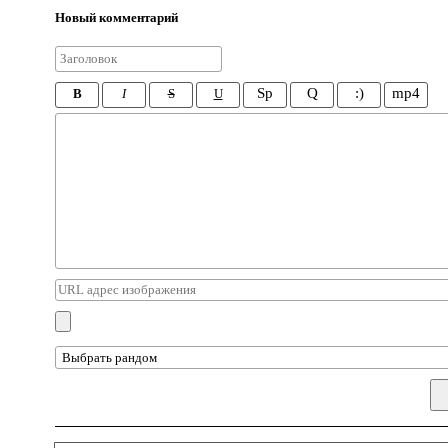
Новый комментарий
Sp
Q
:)
mp4
B
I
S
U