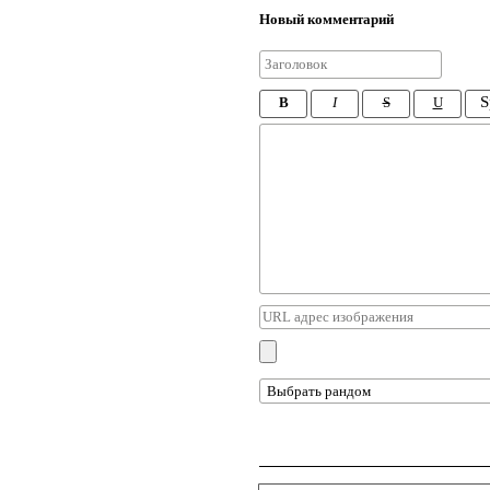
Новый комментарий
S
B
I
S
U