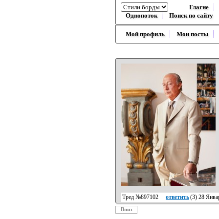
Глагне
Однопоток
Поиск по сайту
Мой профиль
Мои посты
Тред №897102
ответить
(
3
) 28 Янва
Вниз