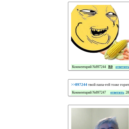
Комментарий №897244
R0
ответит
>>897244
твой папа-гей тоже горит
Комментарий №897247
ответить
28