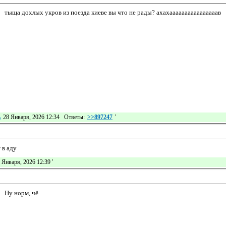
тыща дохлых укров из поезда киеве вы что не рады? ахахаааааааааааааааав
ь
28 Января, 2026 12:34 Ответы:
>>897247
'
 в аду
 Января, 2026 12:39
'
Ну норм, чё