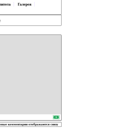
литота
Галерея
)
овые комментарии отображаются снизу