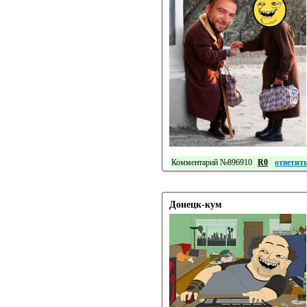
Комментарий №896910
R0
ответит
Донецк-кум