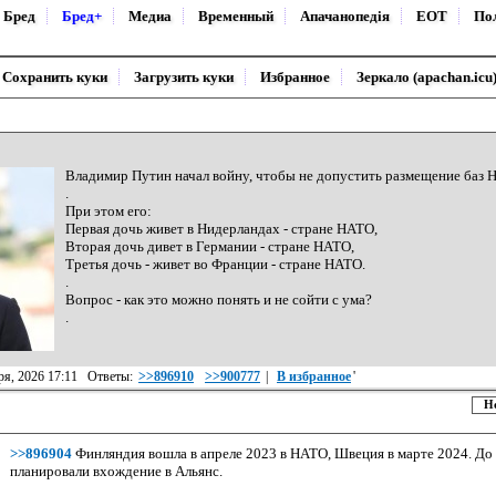
Бред
Бред+
Медиа
Временный
Апачанопедiя
ЕОТ
По
Сохранить куки
Загрузить куки
Избранное
Зеркало (apachan.icu
Владимир Пyтин начал войну, чтобы не допустить размещение баз 
.
При этом его:
Первая дочь живет в Нидерландах - стране НАТО,
Вторая дочь дивет в Германии - стране НАТО,
Третья дочь - живет во Франции - стране НАТО.
.
Вопрос - как это можно понять и не сойти с ума?
.
аря, 2026 17:11 Ответы:
>>896910
>>900777
|
В избранное
'
Н
>>896904
Финляндия вошла в апреле 2023 в НАТО, Швеция в марте 2024. До 
планировали вхождение в Альянс.