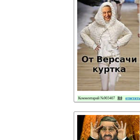
Комментарий №903407
R0
ответит