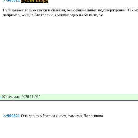
>>900821
Гугл выдаёт только слухи и сплетни, без официальных подтверждений. Так мо
например, живу в Австралии, я миллиардер и ебу кенгуру.
ь
07 Февраля, 2026 11:59
'
>>900821
Она давно в России живёт, фамилия Воронцова