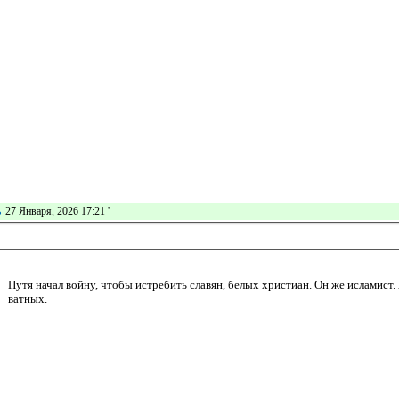
ь
27 Января, 2026 17:21
'
Путя начал войну, чтобы истребить славян, белых христиан. Он же исламист. 
ватных.