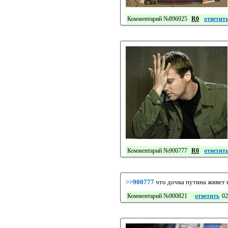
Комментарий №896925
R0
ответит
Комментарий №900777
R0
ответит
>>900777
что дочка путина живет в
Комментарий №900821
ответить
02