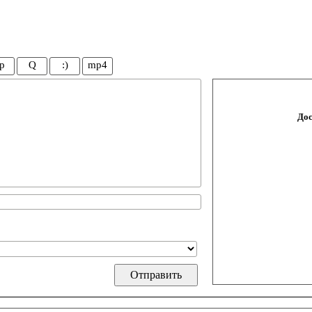
p
Q
:)
mp4
Дос