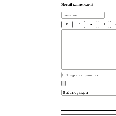
Новый комментарий
S
B
I
S
U