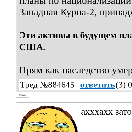
планы по национализации
Западная Курна-2, прина
Эти активы в будущем пл
США.
Прям как наследство уме
Тред №884645
ответить
(
3
) 
Вниз
ахххахх зато