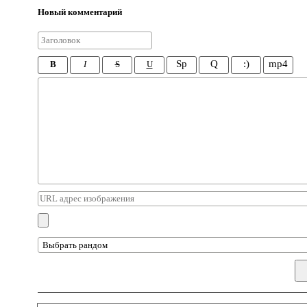
Новый комментарий
Sp
Q
:)
mp4
B
I
S
U