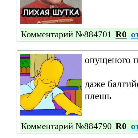
Комментарий №884701
R0
о
опущеного п
даже балтий
плешь
Комментарий №884790
R0
о