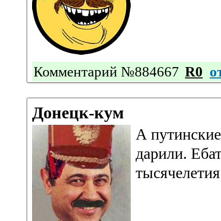
Комментарий №884667
R0
о
Донецк-кум
А путинские
дарили. Ебат
тысячелетия