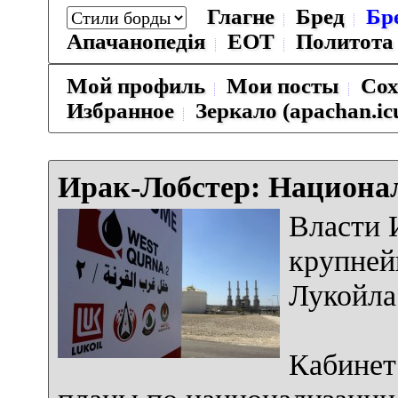
Глагне
Бред
Бр
Апачанопедiя
ЕОТ
Политота
Мой профиль
Мои посты
Сох
Избранное
Зеркало (apachan.ic
Ирак-Лобстер: Национа
Власти 
крупней
Лукойла
Кабинет