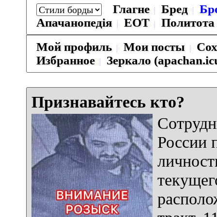
Глагне
Бред
Бр
Апачанопедiя
ЕОТ
Политота
Мой профиль
Мои посты
Сох
Избранное
Зеркало (apachan.ic
Признавайтесь кто?
Сотрудн
России 
личност
текущег
располо