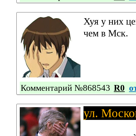
Хуя у них це
чем в Мск.
Комментарий №868543
R0
о
ул. Моско