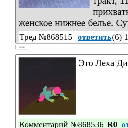
тракт, 1
прихват
женское нижнее белье. Су
Тред №868515
ответить
(
6
) 
Вниз
Это Леха Ди
Комментарий №868536
R0
о