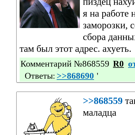
пиздец наху
я на работе 
заморозки, 
сбора данны
там был этот адрес. ахуеть.
Комментарий №868559
R0
о
Ответы:
>>868690
'
>>868559
та
маладца