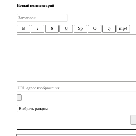
Новый комментарий
Sp
Q
:)
mp4
B
I
S
U