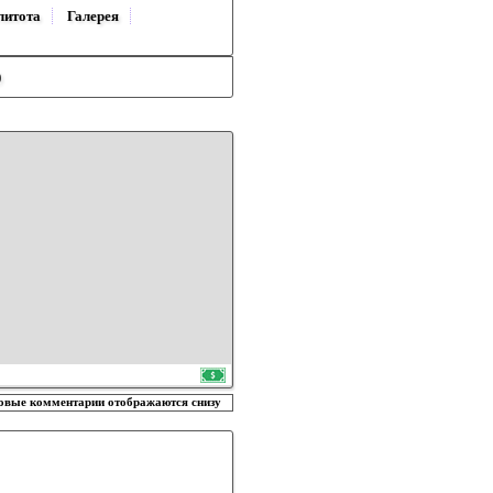
литота
Галерея
)
овые комментарии отображаются снизу