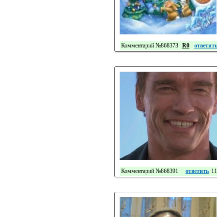
Комментарий №868373
R0
ответит
Комментарий №868391
ответить
11