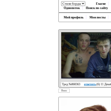
Глагне
Однопоток
Поиск по сайту
Мой профиль
Мои посты
Тред №868363
ответить
(
6
) 11 Дека
Вниз