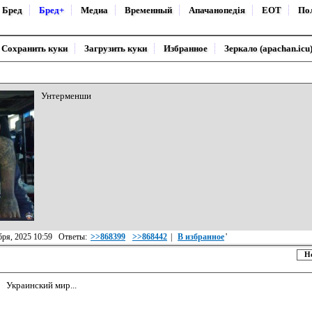
Бред
Бред+
Медиа
Временный
Апачанопедiя
ЕОТ
По
Сохранить куки
Загрузить куки
Избранное
Зеркало (apachan.icu
Унтерменши
бря, 2025 10:59 Ответы:
>>868399
>>868442
|
В избранное
'
Н
Украинский мир...