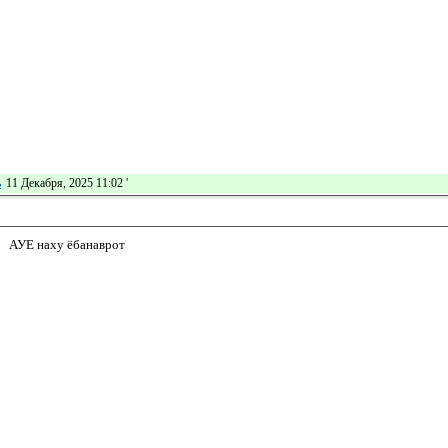
ь
11 Декабря, 2025 11:02
'
АУЕ наху ёбанаврот