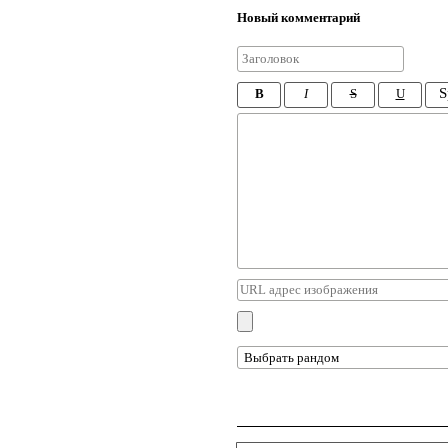
Новый комментарий
S
B
I
S
U