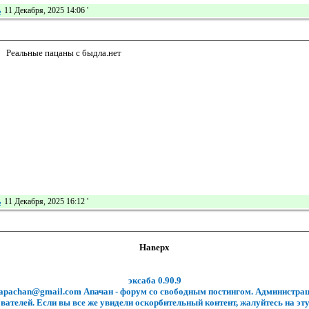
ь
11 Декабря, 2025 14:06
'
Реальные пацаны с быдла.нет
ь
11 Декабря, 2025 16:12
'
Наверх
эксаба 0.90.9
.apachan@gmail.com Апачан - форум со свободным постингом. Администрац
вателей. Если вы все же увидели оскорбительный контент, жалуйтесь на эту