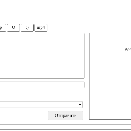
p
Q
:)
mp4
Дос