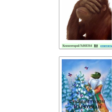
Комментарий №868364
R0
ответит