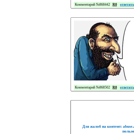
Комментарий №868442
R0
ответит
Комментарий №868502
R0
ответит
Для жалоб на контент: abuse
пользо