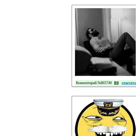
Комментарий №865749
R0
ответит