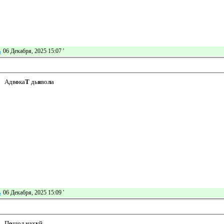
ь
06 Декабря, 2025 15:07
'
Адв
о
ка
Т
дь
я
во
л
а
ь
06 Декабря, 2025 15:09
'
П
о
шол нах
у
й