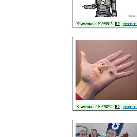
Комментарий №869915
R0
ответит
Комментарий №870232
R0
ответит