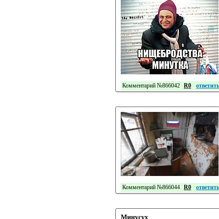
Комментарий №866042
R0
ответит
Комментарий №866044
R0
ответит
Минусух