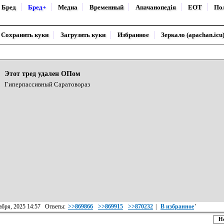
Бред
Бред+
Медиа
Временный
Апачанопедiя
ЕОТ
По
Сохранить куки
Загрузить куки
Избранное
Зеркало (apachan.icu
Этот тред удален ОПом
Гиперпассивный Саратовораз
кабря, 2025 14:57 Ответы:
>>869866
>>869915
>>870232
|
В избранное
'
Н