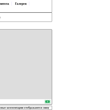
литота
Галерея
)
овые комментарии отображаются снизу