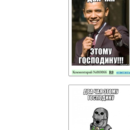
Комментарий №869866
R0
ответит