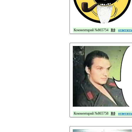
Комментарий №865754
R0
ответит
Комментарий №865758
R0
ответит