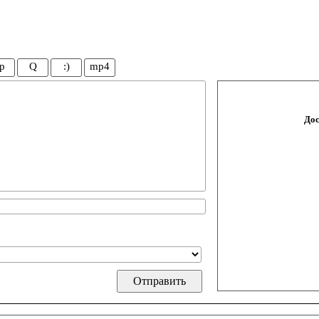
p
Q
:)
mp4
Дос