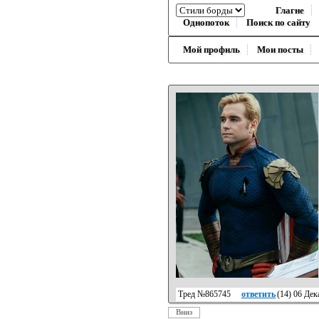
Глагне
Однопоток
Поиск по сайту
Мой профиль
Мои посты
Тред №865745
ответить
(
14
) 06 Де
Вниз