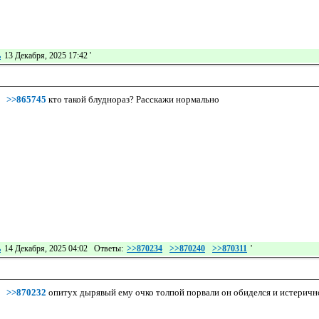
ь
13 Декабря, 2025 17:42
'
>>865745
кто такой блуднораз? Расскажи нормально
ь
14 Декабря, 2025 04:02 Ответы:
>>870234
>>870240
>>870311
'
>>870232
опитух дырявый ему очко толпой порвали он обиделся и истеричн