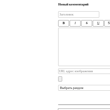
Новый комментарий
S
B
I
S
U