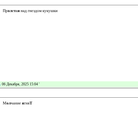
Пр
о
л
е
т
а
я
над гнездом кукушки
ь
06 Декабря, 2025 15:04
'
М
о
л
чание
я
гня
Т