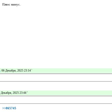
П
л
юс минус.
ь
06 Декабря, 2025 23:14
'
 Декабря, 2025 23:44
'
>>865745