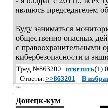
- я олдфаг с 2011г., всех 
являюсь председателем о
Буду заниматься монитор
общественно опасных дей
с правоохранительными о
кибербезопасности и защи
Тред №863200
ответить
(
1
) 
Ответы:
>>863201
|
В избра
Вниз
Донецк-кум