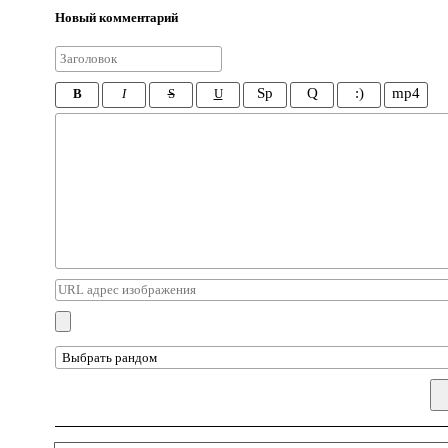
Новый комментарий
Sp
Q
:)
mp4
B
I
S
U