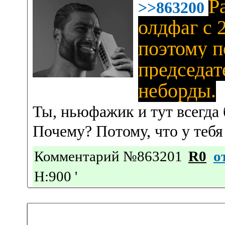
Р
>>863200
олдфаг с 2
поэтому п
председа
неборды.
Ты, ньюфажик и тут всегда 
Почему? Потому, что у тебя 
Комментарий №863201
R0
о
Н:900
'