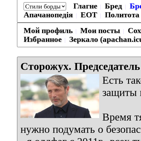
Глагне
Бред
Бр
Апачанопедiя
ЕОТ
Политота
Мой профиль
Мои посты
Сох
Избранное
Зеркало (apachan.ic
Сторожух. Председатель
Есть так
защиты 
Время т
нужно подумать о безопас