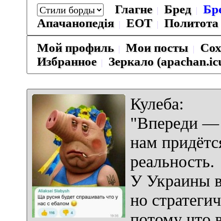
Глагне
Бред
Бр
Апачанопедiя
ЕОТ
Политота
Мой профиль
Мои посты
Сох
Избранное
Зеркало (apachan.ic
Кулеба:
"Впереди — 
нам придётс
реальность.
У Украины в
но стратегич
потому что 