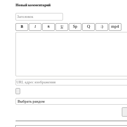
Новый комментарий
Sp
Q
:)
mp4
B
I
S
U