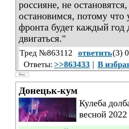
россияне, не остановятся,
остановимся, потому что 
фронта будет каждый год д
двигаться."
Тред №863112
ответить
(
3
) 
Ответы:
>>863433
|
В избра
Вниз
Донецьк-кум
Кулеба долб
весной 2022