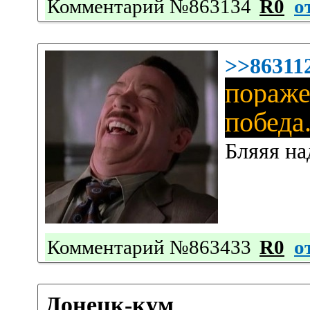
Комментарий №863134
R0
о
>>86311
пораже
победа
Бляяя на
Комментарий №863433
R0
о
Донецк-кум