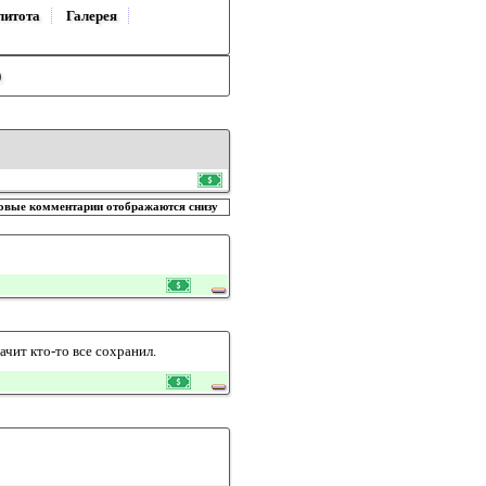
литота
Галерея
)
овые комментарии отображаются снизу
ачит кто-то все сохранил.