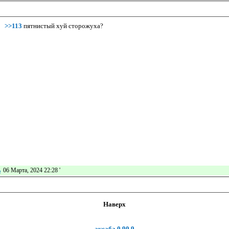
>>113
пятнистый хуй сторожуха?
ь
06 Марта, 2024 22:28
'
Наверх
эксаба 0.90.9