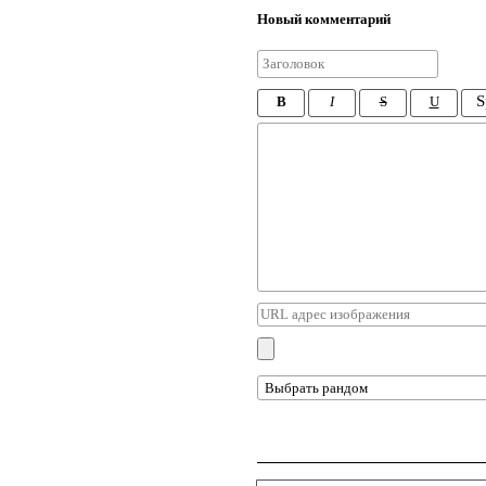
Новый комментарий
S
B
I
S
U