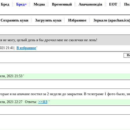
Бред
Бред+
Медиа
Временный
Апачанопедiя
ЕОТ
По
Сохранить куки
Загрузить куки
Избранное
Зеркало (apachan.icu
 не могу, целый день я бы дрочил мне не сколечки не лень!
021 21:41|
В избранное
'
Н
еля, 2021 21:53
'
орые я на апачане постил за 2 недели до закрытия. В телеграме 1 фото было, зн
еля, 2021 22:27 Ответы:
>>113
'