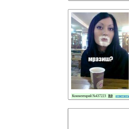
Комментарий №437223
R0
ответит