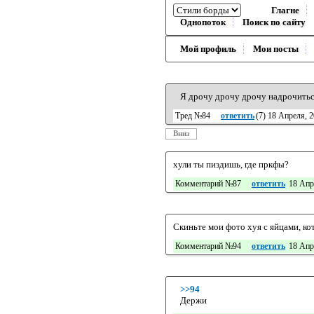
Глагне
Однопоток
Поиск по сайту
Мой профиль
Мои посты
Я дрочу дрочу дрочу надрочиться
Тред №84
ответить
(
7
) 18 Апреля, 2
Вниз
хули ты пиздишь, где пркфы?
Комментарий №87
ответить
18 Апр
Скиньте мои фото хуя с яйцами, кот
Комментарий №94
ответить
18 Апр
>>94
Держи