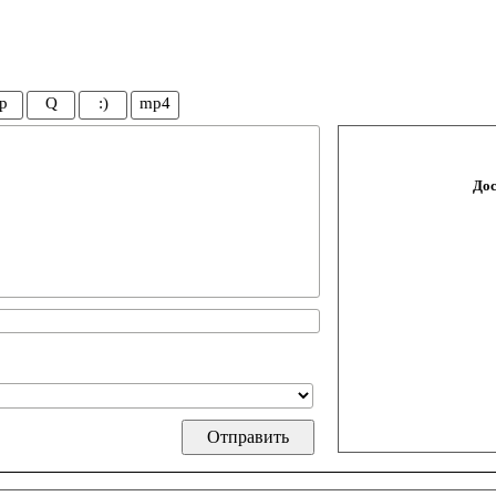
p
Q
:)
mp4
Дос