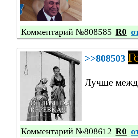
Комментарий №808585
R0
о
Г
>>808503
Лучше межд
Комментарий №808612
R0
о