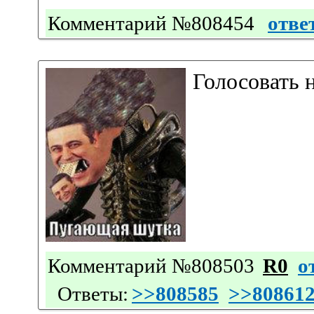
Комментарий №808454
отве
Голосовать 
Комментарий №808503
R0
о
Ответы:
>>808585
>>80861