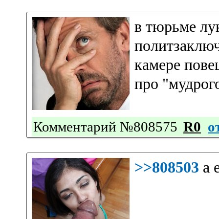
​​в тюрьме л
политзаключ
камере пове
про "мудрог
Комментарий №808575
R0
о
>>808503
а 