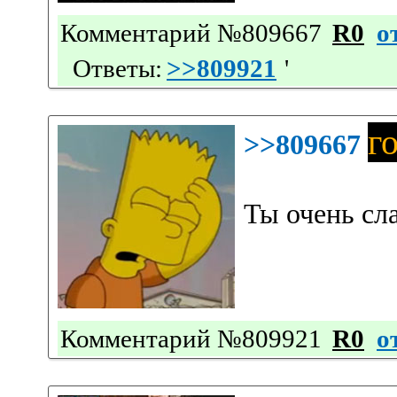
Комментарий №809667
R0
о
Ответы:
>>809921
'
г
>>809667
Ты очень сл
Комментарий №809921
R0
о