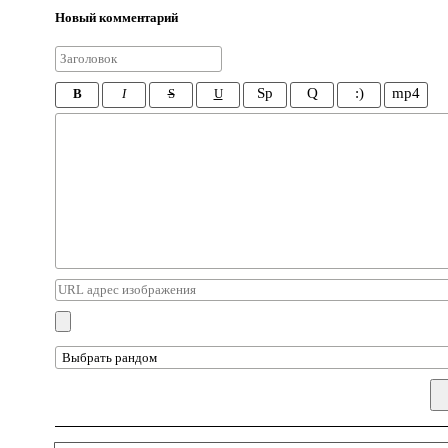
Новый комментарий
Sp
Q
:)
mp4
B
I
S
U