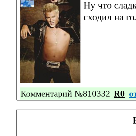
Ну что слад
сходил на г
Комментарий №810332
R0
о