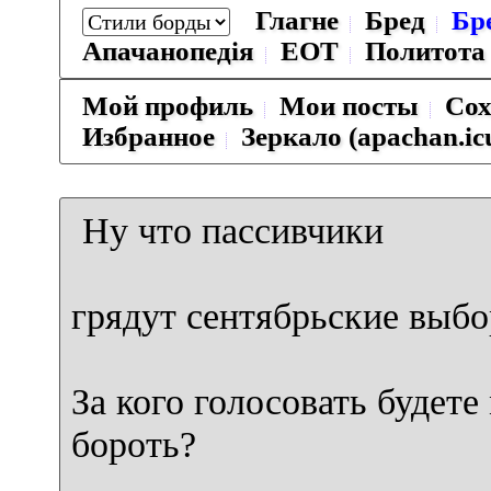
Глагне
Бред
Бр
Апачанопедiя
ЕОТ
Политота
Мой профиль
Мои посты
Сох
Избранное
Зеркало (apachan.ic
Ну что пассивчики
грядут сентябрьские выб
За кого голосовать будет
бороть?