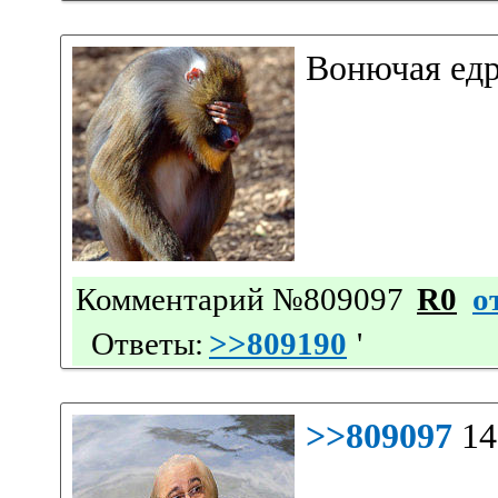
Вонючая едр
Комментарий №809097
R0
о
Ответы:
>>809190
'
>>809097
1