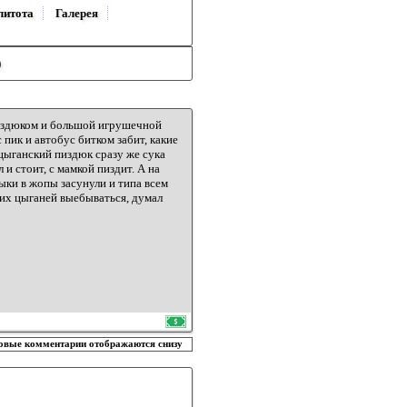
литота
Галерея
)
 пиздюком и большой игрушечной
 пик и автобус битком забит, какие
цыганский пиздюк сразу же сука
 и стоит, с мамкой пиздит. А на
ыки в жопы засунули и типа всем
этих цыганей выебываться, думал
овые комментарии отображаются снизу