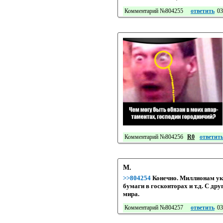
Комментарий №804255
ответить
03
Комментарий №804256
R0
ответит
М.
>>804254
Конечно. Миллионам ук
бумаги в госконторах и т.д. С др
мира.
Комментарий №804257
ответить
03