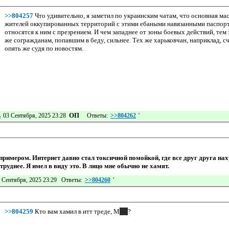
>>804257
Что удивительно, я заметил по украинским чатам, что основная м
жителей оккупированных территорий с этими ебаными навязанными паспор
относятся к ним с презрением. И чем западнее от зоны боевых действий, тем
же согражданам, попавшим в беду, сильнее. Тех же харьковчан, наприклад, 
опять же судя по новостям.
ОП
ь
03 Сентября, 2025 23:28
Ответы:
>>804262
'
примером. Интернет давно стал токсичной помойкой, где все друг друга н
труднее. Я имел в виду это. В лицо мне обычно не хамят.
 Сентября, 2025 23:29 Ответы:
>>804260
'
>>804259
Кто вам хамил в итт треде, М
мм
?