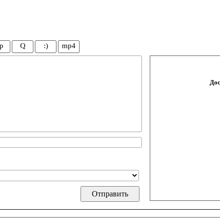
p
Q
:)
mp4
Дос