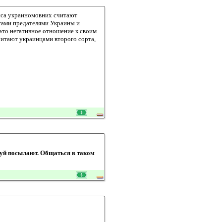
асса украиномовних считают
тами предателями Украины и
 это негативное отношение к своим
считают украинцами второго сорта,
ахуй посылают. Общаться в таком