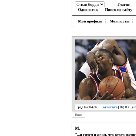
Глагне
Однопоток
Поиск по сайту
Мой профиль
Мои посты
Тред №804240
ответить
(
16
) 03 Сен
Вниз
М.
"...я сидел и ждал, что ктото нач