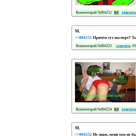
Комментарий №804252
R0
ответит
М.
>>804251
Причём тут паспорт? Ты
Комментарий №804253
ответить
03
Комментарий №804254
R0
ответит
М.
>>804252
Не знаю, меня там не б