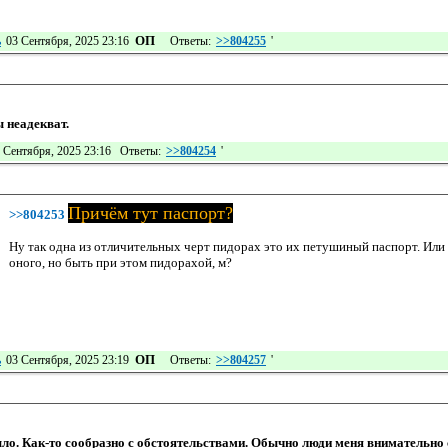
ОП
ь
03 Сентября, 2025 23:16
Ответы:
>>804255
'
 неадекват.
 Сентября, 2025 23:16 Ответы:
>>804254
'
Причём тут паспорт?
>>804253
Ну так одна из отличительных черт пидорах это их петушиный паспорт. Или
оного, но быть при этом пидорахой, м?
ОП
ь
03 Сентября, 2025 23:19
Ответы:
>>804257
'
ыло. Как-то сообразно с обстоятельствами. Обычно люди меня внимательно 