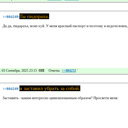
Ты пидораха.
>>804249
Да да, пидараха, ясин хуй. У меня красный паспорт и поэтому я недочеловек,
ОП
ь
03 Сентября, 2025 23:15
Ответы:
>>804253
'
и заставил убрать за собой.
>>804249
Заставить - каким интересно цивилизованным образом? Просвети меня.