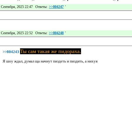
 Сентября, 2025 22:47 Ответы:
>>804247
'
 Сентября, 2025 22:52 Ответы:
>>804248
'
Ты сам такая же пидораха.
>>804243
Я шоу ждал, думал ща начнут пиздеть и пиздить, а нихуя