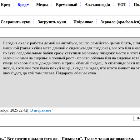
Бред
Бред+
Медиа
Временный
Апачанопедiя
ЕОТ
По
Сохранить куки
Загрузить куки
Избранное
Зеркало (apachan.icu
Сегодня ехал с работы домой на автобусе, зашло семейство цыган блять, с
машиной (такая хуйня метр длиной с сиденьем для пиздюка), все это бля в час
то сука сердобольные бабки сразу уступили мерзкому пиздюку место и этот 
залез с ногами на сиденье в полный рост - просто обувью бля на сиденье встал
улице вечером были дождь блять и грязь, ебаный пиздец. А скотопидорахи яз
похуй, хотя мне тож было похуй ваще, я сидел и ждал, что ктото начнет на 
шоу будет, да хуй там плавал. Пидарахи ебаные сука.
тября, 2025 22:42|
В избранное
'
Н
нет..." Все сидели и ждали того же. "Пидарахи". Ты сам такая же пидораха.