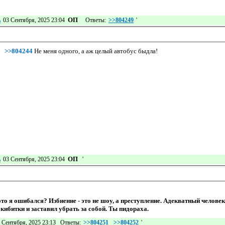
ОП
ь
03 Сентября, 2025 23:04
Ответы:
>>804249
'
>>804244
Не меня одного, а аж целый автобус быдла!
ОП
ь
03 Сентября, 2025 23:04
'
это я ошибался? Избиение - это не шоу, а преступление. Адекватный челове
кибитки и заставил убрать за собой. Ты пидораха.
 Сентября, 2025 23:13 Ответы:
>>804251
>>804252
'