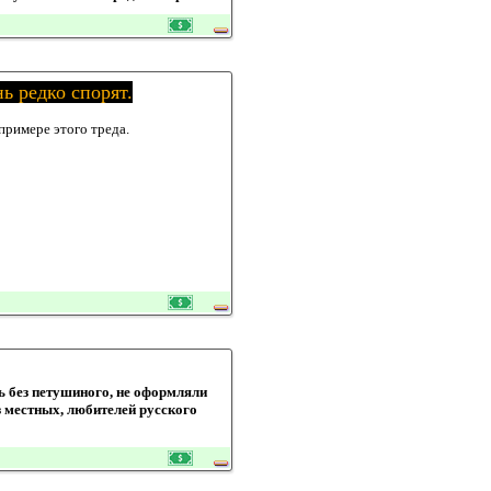
ь редко спорят.
примере этого треда.
 без петушиного, не оформляли
з местных, любителей русского