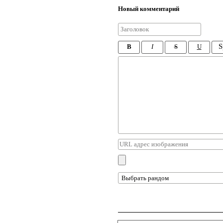
Новый комментарий
S
B
I
S
U