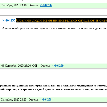
 Сентября, 2025 23:19 Ответы:
>>804256
'
Обычно люди меня внимательно слушают и очен
>>804255
А меня наоборот, мало кто слушает и постоянно пытается оспорить, даже на 
ОП
ь
03 Сентября, 2025 23:20
Ответы:
>>804259
'
раинцев петушиные паспорта навязали: не оказывали медицинскую помощь
угой стороны, в Украине каждый день ловят всякое ватное говно, шпионов и
 Сентября, 2025 23:23 Ответы:
>>804258
'